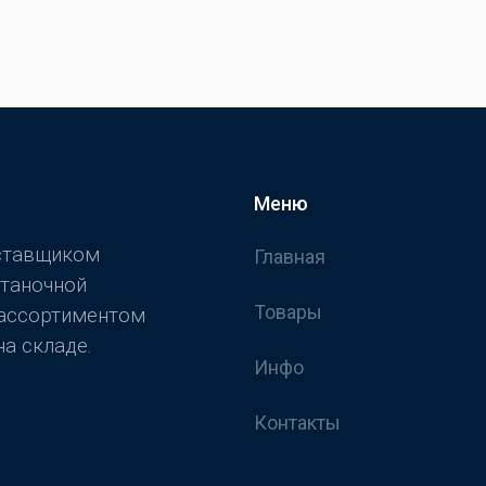
Меню
оставщиком
Главная
станочной
Товары
 ассортиментом
а складе.
Инфо
Контакты