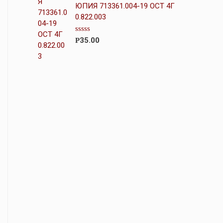
н
ЮПИЯ 713361.004-19 ОСТ 4Г
к
0.822.003
а
0
и
О
35.00
Р
з
ц
5
е
н
к
а
0
и
з
5