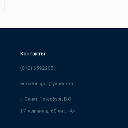
Контакты
(812) 6592205
armaton.igor@yandex.ru
г. Санкт-Петербург, В.О.
17-я линия д. 60 лит. «А»