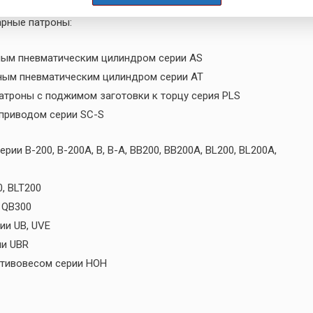
арные патроны:
ным пневматическим цилиндром серии AS
ным пневматическим цилиндром серии AT
троны с поджимом заготовки к торцу серия PLS
 приводом серии SC-S
и В-200, В-200А, В, В-А, ВВ200, ВВ200А, BL200, BL200A,
, BLT200
 QB300
ии UB, UVE
ии UBR
отивовесом серии HOH