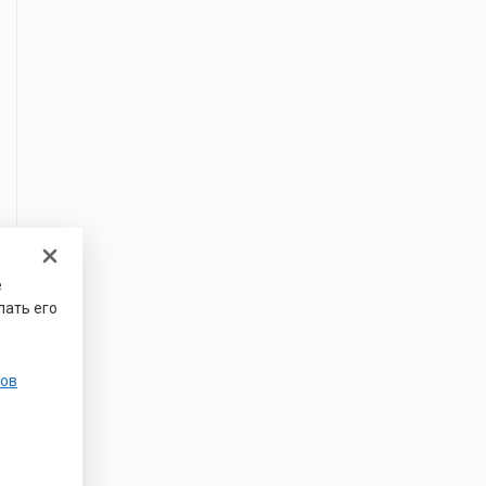
е
лать его
ов