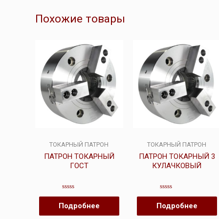
Похожие товары
ТОКАРНЫЙ ПАТРОН
ТОКАРНЫЙ ПАТРОН
ПАТРОН ТОКАРНЫЙ
ПАТРОН ТОКАРНЫЙ 3
ГОСТ
КУЛАЧКОВЫЙ
Оценка
Оценка
0
0
Подробнее
Подробнее
из
из
5
5