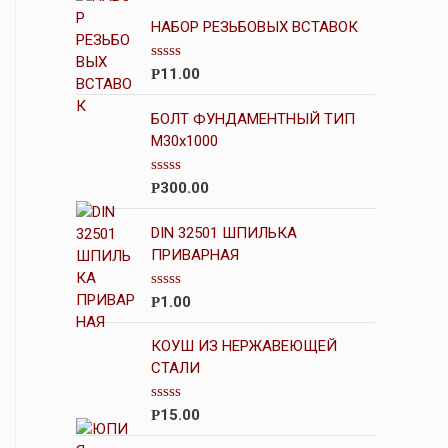
НАБОР РЕЗЬБОВЫХ ВСТАВОК
О
11.00
Р
ц
е
н
БОЛТ ФУНДАМЕНТНЫЙ ТИП
к
М30х1000
а
0
и
О
300.00
Р
з
ц
5
е
н
DIN 32501 ШПИЛЬКА
к
ПРИВАРНАЯ
а
0
и
О
1.00
Р
з
ц
5
е
н
КОУШ ИЗ НЕРЖАВЕЮЩЕЙ
к
СТАЛИ
а
0
и
О
15.00
Р
з
ц
5
е