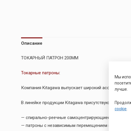
Описание
ТОКАРНЫЙ ПАТРОН 200ММ
Токарные патроны
:
Мы исп
посетит
Компания Kitagawa выпускает широкий ассортимент 
лучше.
В линейке продукции Kitagawa присутствуют двух, т
Продолж
cookie
.
— спирально-реечные самоцентрирующиеся патроны сери
— патроны с независимым перемещением кулачков сер