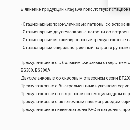
В линейке продукции Kitagawa присутствуют стацион
-Стационарные трехкулачковык патроны со встроен
-Стационарные двухкулачковые патроны со встроен
-Стационарные механизированные трехкулачковые па
-Стационарный спирально-реечный патрон с ручным
Трехкулачковые c с большим сквозным отверстием сери
BS300, BS300A
Двухкулачковые со сквозным отверсием серии BT200
Трехкулачковые с быстросменными кулачками серии
Трехкулачковые со встренным пневмоцилиндром сер
Трехкулачковые с автономным пневмоприводом сер
Трехкулачковые пневмопатроны KPC и патроны с пр