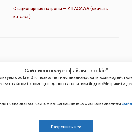
Стационарные патроны — KITAGAWA (скачать
каталог)
Сайт использует файлы "cookie"
ользуем
cookie
. Это позволяет нам анализировать взаимодействи
елей с сайтом (с помощью данных аналитики Яндекс.Метрики) и де
механизированных патронов с открытым центром.
рех и четырехкулачковые патроны с ручным приводом:
ая пользоваться сайтом вы соглашаетесь с использованием
файл
и SC, JN, JN..T, JN..RA, JT, JS,
ии IC, IA,
Разрешить все