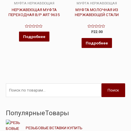
МУФТА НЕРЖАВЕЮЩАЯ
МУФТА НЕРЖАВЕЮЩАЯ
НЕРЖАВЕЮЩАЯ МУФТА
МУФТА МОЛОЧНАЯ ИЗ
ПЕРЕХОДНАЯ В/Р ART 9635
НЕРЖАВЕЮЩЕЙ СТАЛИ
Оценка
Оценка
Р
22.00
0
0
Подробнее
из
из
5
5
Подробнее
Поиск
ПопулярныеТовары
РЕЗЬБОВЫЕ ВСТАВКИ КУПИТЬ