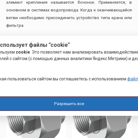
элемент крепления называется бочонок. Применяется, в
основном в системах водопровода. Когда к оканчивающейся
ветви необходимо присоединить устройство типа крана или
фильтра.
Некоторые муфты могут служить в качестве анкерных
использует файлы "cookie"
элементов для крепления винтов в мягкие или хрупкие
ользуем
cookie
. Это позволяет нам анализировать взаимодействи
материалы.
елей с сайтом (с помощью данных аналитики Яндекс.Метрики) и де
Похожие товары
ая пользоваться сайтом вы соглашаетесь с использованием
файл
Разрешить все