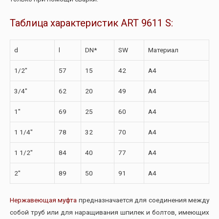
Таблица характеристик ART 9611 S:
d
l
DN*
SW
Материал
1/2″
57
15
42
A4
3/4″
62
20
49
A4
1″
69
25
60
A4
1 1/4″
78
32
70
A4
1 1/2″
84
40
77
A4
2″
89
50
91
A4
Нержавеющая муфта
предназначается для соединения между
собой труб или для наращивания шпилек и болтов, имеющих