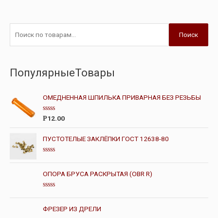
Поиск
ПопулярныеТовары
ОМЕДНЕННАЯ ШПИЛЬКА ПРИВАРНАЯ БЕЗ РЕЗЬБЫ
О
12.00
Р
ц
е
н
ПУСТОТЕЛЫЕ ЗАКЛЁПКИ ГОСТ 12638-80
к
а
0
О
и
ц
з
е
ОПОРА БРУСА РАСКРЫТАЯ (OBR R)
5
н
к
а
О
0
ц
и
е
ФРЕЗЕР ИЗ ДРЕЛИ
з
н
5