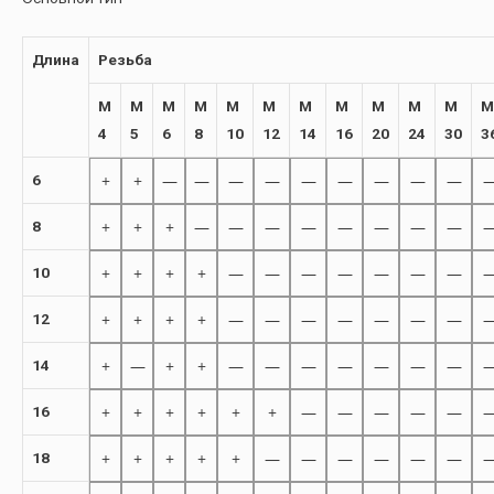
Длина
Резьба
M
M
M
M
M
M
M
M
M
M
M
M
4
5
6
8
10
12
14
16
20
24
30
3
+
+
—
—
—
—
—
—
—
—
—
6
+
+
+
—
—
—
—
—
—
—
—
8
+
+
+
+
—
—
—
—
—
—
—
10
+
+
+
+
—
—
—
—
—
—
—
12
+
—
+
+
—
—
—
—
—
—
—
14
+
+
+
+
+
+
—
—
—
—
—
16
+
+
+
+
+
—
—
—
—
—
—
18