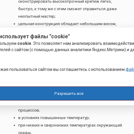
сконструировать высокопрочный крепеж легко,
быстро, к тому же с этим сможет справиться даже
неопытный мастер;
цельная конструкция обладает небольшим весом,
поэтому ее легко транспортировать.
использует файлы "cookie"
ользуем
cookie
. Это позволяет нам анализировать взаимодейств
Для изготовления высокопрочных метизов используются
телей с сайтом (с помощью данных аналитики Яндекс.Метрики) и д
различные виды холодно- и горячевысадочных
автоматических станков. Вышедший с линии высокопрочный
крепеж подвергается термической обработке в защитной
жая пользоваться сайтом вы соглашаетесь с использованием
фай
среде, предохраняющей сталь от потери углерода.
Эксплуатация высокопрочного крепежа:
Разрешить все
в агрессивной среде химических производственных
процессов;
в условиях повышенных температур;
при низких и сверхнизких температурах окружающей
среды;