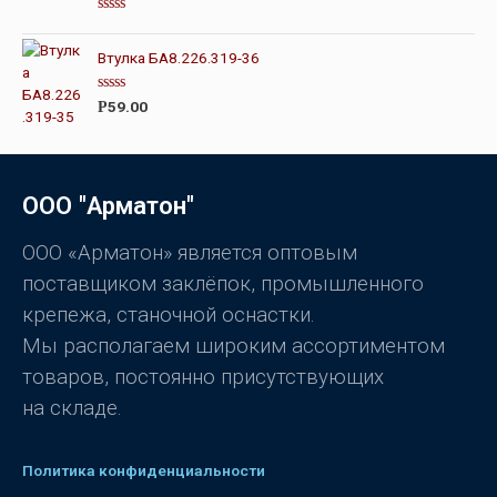
к
а
О
0
ц
и
е
Втулка БА8.226.319-36
з
н
5
к
а
О
59.00
Р
0
ц
и
е
з
н
5
к
а
0
ООО "Арматон"
и
з
5
ООО «Арматон» является оптовым
поставщиком заклёпок, промышленного
крепежа, станочной оснастки.
Мы располагаем широким ассортиментом
товаров, постоянно присутствующих
на складе.
Политика конфиденциальности