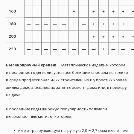
—
—
—
—
—
+
—
+
+
+
+
160
—
—
—
—
—
+
—
+
+
+
+
180
—
—
—
—
—
—
—
+
+
+
+
200
—
—
—
—
—
—
—
—
+
—
—
220
Высокопрочный крепеж
— металлическое изделие, которое
в последние годы пользуется все большим спросом не только
в среде профессиональных строителей, но и у простых хозяев
жилых домов, решивших затеять ремонт дома или, к примеру,
на даче.
В последние годы широкую популярность получили
высокопрочные метизы, которые:
имеют разрушающую нагрузку в 2,0 – 2,7 раза выше, чем