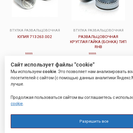
ВТУЛКА РАЗВАЛЬЦОВОЧНАЯ
ВТУЛКА РАЗВАЛЬЦОВОЧНАЯ
ЮПИЯ 713263.002
РАЗВАЛЬЦОВОЧНАЯ
КРУГЛАЯ ГАЙКА (БОНКА) ТИП
RHB
Оценка
Оценка
Р
22.00
Р
15.00
0
0
Сайт использует файлы "cookie"
из
из
5
5
Подробнее
Подробнее
Мы используем
cookie
. Это позволяет нам анализировать в
посетителей с сайтом (с помощью данных аналитики Яндекс.
лучше.
Продолжая пользоваться сайтом вы соглашаетесь с исполь
cookie
.
Разрешить все