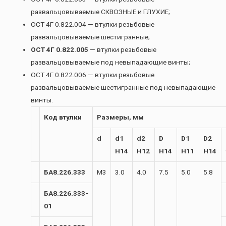
развальцовываемые СКВОЗНЫЕ и ГЛУХИЕ;
ОСТ 4Г 0.822.004 — втулки резьбовые
развальцовываемые шестигранные;
ОСТ 4Г 0.822.005
— втулки резьбовые
развальцовываемые под невыпадающие винты;
ОСТ 4Г 0.822.006 — втулки резьбовые
развальцовываемые шестигранные под невыпадающие
винты.
Код втулки
Размеры, мм
d
d1
d2
D
D1
D2
H14
H12
H14
H11
H14
БА8.226.333
М3
3.0
4.0
7.5
5.0
5.8
БА8.226.333-
01