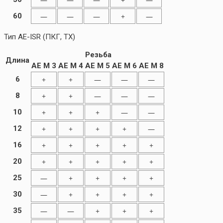
60
—
—
—
+
—
Тип AE-ISR (ПКГ, TX)
Резьба
Длина
AE M 3
AE M 4
AE M 5
AE M 6
AE M 8
6
+
+
—
—
—
8
+
+
—
—
—
10
+
+
+
—
—
12
+
+
+
+
—
16
+
+
+
+
+
20
+
+
+
+
+
25
—
+
+
+
+
30
—
+
+
+
+
35
—
—
+
+
+