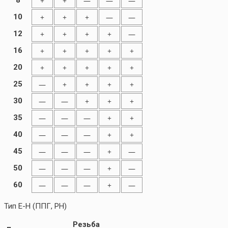
8
+
+
—
—
—
10
+
+
+
—
—
12
+
+
+
+
—
16
+
+
+
+
+
20
+
+
+
+
+
25
—
+
+
+
+
30
—
—
+
+
+
35
—
—
—
+
+
40
—
—
—
+
+
45
—
—
—
+
—
50
—
—
—
+
—
60
—
—
—
+
—
Тип E-H (ППГ, PH)
Резьба