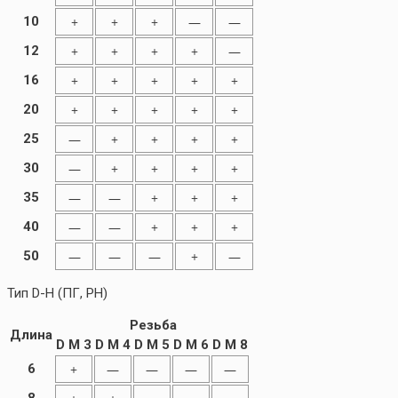
10
+
+
+
—
—
12
+
+
+
+
—
16
+
+
+
+
+
20
+
+
+
+
+
25
—
+
+
+
+
30
—
+
+
+
+
35
—
—
+
+
+
40
—
—
+
+
+
50
—
—
—
+
—
Тип D-H (ПГ, PH)
Резьба
Длина
D M 3
D M 4
D M 5
D M 6
D M 8
6
+
—
—
—
—