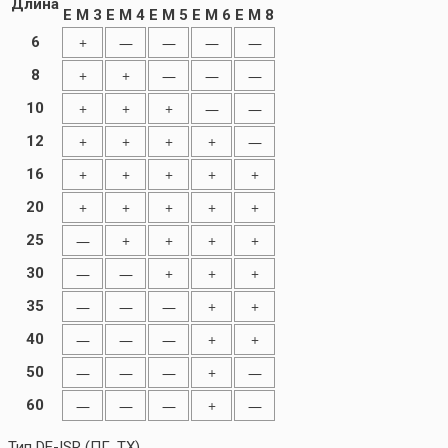
Длина
E M 3
E M 4
E M 5
E M 6
E M 8
6
+
—
—
—
—
8
+
+
—
—
—
10
+
+
+
—
—
12
+
+
+
+
—
16
+
+
+
+
+
20
+
+
+
+
+
25
—
+
+
+
+
30
—
—
+
+
+
35
—
—
—
+
+
40
—
—
—
+
+
50
—
—
—
+
—
60
—
—
—
+
—
Тип DE-ISR (ПГ, TX)