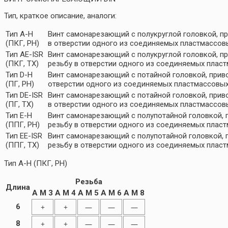
Тип, краткое описание, аналоги:
Тип A-H
Винт самонарезающий с полукруглой головкой, п
(ПКГ, PH)
в отверстии одного из соединяемых пластмассовы
Тип AE-ISR
Винт самонарезающий с полукруглой головкой, п
(ПКГ, TX)
резьбу в отверстии одного из соединяемых пласт
Тип D-H
Винт самонарезающий с потайной головкой, прив
(ПГ, PH)
отверстии одного из соединяемых пластмассовых
Тип DE-ISR
Винт самонарезающий с потайной головкой, прив
(ПГ, TX)
в отверстии одного из соединяемых пластмассовы
Тип E-H
Винт самонарезающий с полупотайной головкой, 
(ППГ, PH)
резьбу в отверстии одного из соединяемых пласт
Тип EE-ISR
Винт самонарезающий с полупотайной головкой, 
(ППГ, TX)
резьбу в отверстии одного из соединяемых пласт
Тип A-H (ПКГ, PH)
Резьба
Длина
A M 3
A M 4
A M 5
A M 6
A M 8
6
+
+
—
—
—
8
+
+
—
—
—