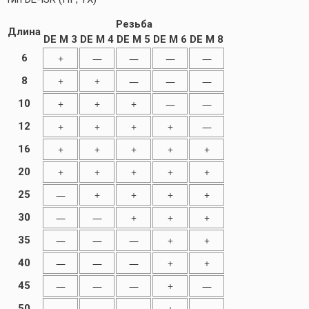
Резьба
Длина
DE M 3
DE M 4
DE M 5
DE M 6
DE M 8
6
+
—
—
—
—
8
+
+
—
—
—
10
+
+
+
—
—
12
+
+
+
+
—
16
+
+
+
+
+
20
+
+
+
+
+
25
—
+
+
+
+
30
—
—
+
+
+
35
—
—
—
+
+
40
—
—
—
+
+
45
—
—
—
+
—
50
—
—
—
+
—