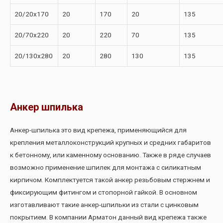
20/20х170
20
170
20
135
20/70х220
20
220
70
135
20/130х280
20
280
130
135
Анкер шпилька
Анкер-шпилька это вид крепежа, применяющийся для
крепления металлоконструкций крупных и средних габаритов
к бетонному, или каменному основанию. Также в ряде случаев
возможно применение шпилек для монтажа с силикатным
кирпичом. Комплектуется такой анкер резьбовым стержнем и
фиксирующим фитингом и стопорной гайкой. В основном
изготавливают такие анкер-шпильки из стали с цинковым
покрытием. В компании Арматон данный вид крепежа также