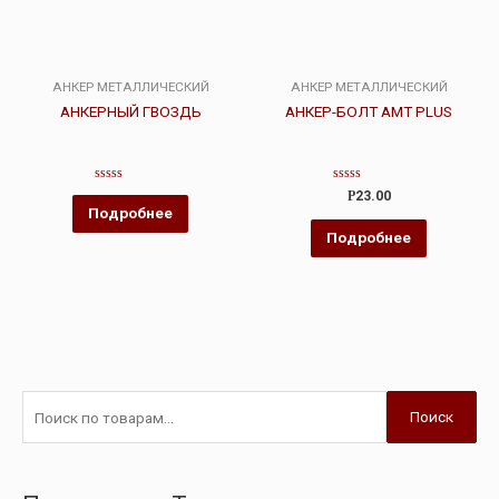
АНКЕР МЕТАЛЛИЧЕСКИЙ
АНКЕР МЕТАЛЛИЧЕСКИЙ
АНКЕРНЫЙ ГВОЗДЬ
АНКЕР-БОЛТ AMT PLUS
Оценка
Оценка
Р
23.00
0
0
Подробнее
из
из
5
5
Подробнее
Поиск