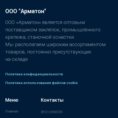
н
к
а
ООО "Арматон"
0
и
з
5
ООО «Арматон» является оптовым
поставщиком заклёпок, промышленного
крепежа, станочной оснастки.
Мы располагаем широким ассортиментом
товаров, постоянно присутствующих
на складе.
Политика конфиденциальности
Политика использования файлов cookie
Меню
Контакты
Главная
(812) 6592205