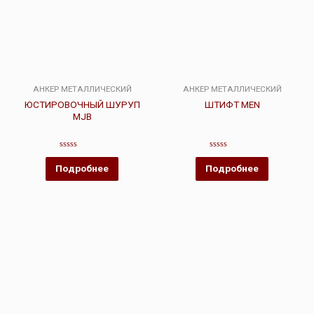
АНКЕР МЕТАЛЛИЧЕСКИЙ
АНКЕР МЕТАЛЛИЧЕСКИЙ
ЮСТИРОВОЧНЫЙ ШУРУП
ШТИФТ MEN
MJB
Оценка
Оценка
0
0
Подробнее
Подробнее
из
из
5
5