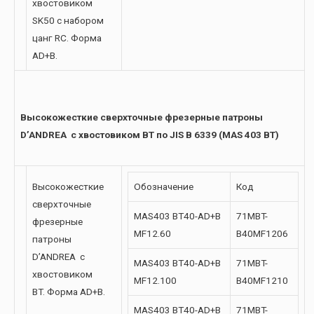
хвостовиком
SK50 с набором
цанг RC. Форма
AD+B.
Высокожесткие сверхточные фрезерные патроны
D’ANDREA с хвостовиком
BT по JIS B 6339 (MAS 403 BT)
Высокожесткие
Обозначение
Код
сверхточные
MAS403 BT40-AD+B
71MBT-
фрезерные
MF12.60
B40MF1206
патроны
D’ANDREA с
MAS403 BT40-AD+B
71MBT-
хвостовиком
MF12.100
B40MF1210
BT. Форма AD+B.
MAS403 BT40-AD+B
71MBT-