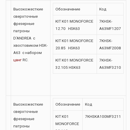
Высокожесткие
Обозначение
Код
сверхточные
KIT K01 MONOFORCE
7KHSK-
фрезерные
12.70 HSK63
A63MF1207
патроны
D’ANDREA с
KIT K01 MONOFORCE
7KHSK-
хвостовиком HSK-
20.85 HSK63
A63MF2008
A63 с набором
цанг
RC.
KIT K01 MONOFORCE
7KHSK-
32.105 HSK63
A63MF3210
Высокожесткие
Обозначение
Код
сверхточные
KIT K01
7KHSKA100MF3211
фрезерные
MONOFORCE
патроны