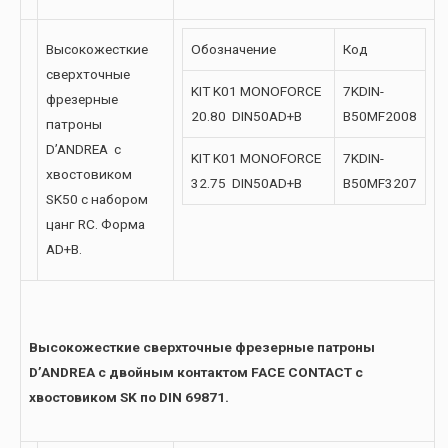
Высокожесткие
Обозначение
Код
сверхточные
KIT K01 MONOFORCE
7KDIN-
фрезерные
20.80 DIN50AD+B
B50MF2008
патроны
D’ANDREA с
KIT K01 MONOFORCE
7KDIN-
хвостовиком
32.75 DIN50AD+B
B50MF3207
SK50 с набором
цанг RC. Форма
AD+B.
Высокожесткие сверхточные фрезерные патроны
D’ANDREA с двойным контактом FACE CONTACT с
хвостовиком SK по DIN 69871.