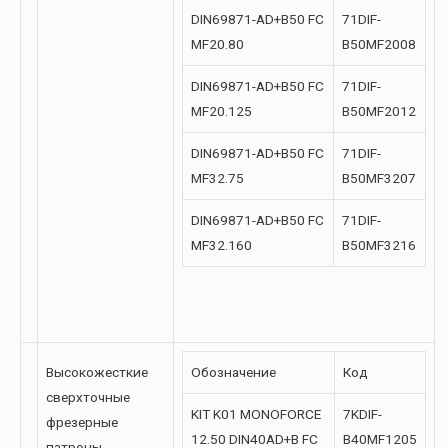
DIN69871-AD+B50 FC
71DIF-
MF20.80
B50MF2008
DIN69871-AD+B50 FC
71DIF-
MF20.125
B50MF2012
DIN69871-AD+B50 FC
71DIF-
MF32.75
B50MF3207
DIN69871-AD+B50 FC
71DIF-
MF32.160
B50MF3216
Высокожесткие
Обозначение
Код
сверхточные
KIT K01 MONOFORCE
7KDIF-
фрезерные
12.50 DIN40AD+B FC
B40MF1205
патроны