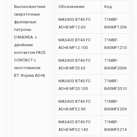
Высокожесткие
Обозначение
Код
сверхточные
MAS403 BT40 FC
71MBF-
фрезерные
AD+B MF12.60
B40MF1206
патроны
D’ANDREA с
MAS403 BT40 FC
71MBF-
двойным
AD+B MF12.100
B40MF1210
контактом FACE
CONTACT с
MAS403 BT40 FC
71MBF-
хвостовиком
AD+B MF20.63
B40MF2006
BT. Форма AD+B.
MAS403 BT40 FC
71MBF-
AD+B MF20.100
B40MF2010
MAS403 BT40 FC
71MBF-
AD+B MF32.90
B40MF3209
MAS403 BT40 FC
71MBF-
AD+B MF32.140
B40MF3214