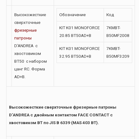
Высокожесткие
Обозначение
Код
сверхточные
KIT K01 MONOFORCE
7KMBT-
фрезерные
20.85 BT50AD+B
B50MF2008
патроны
D’ANDREA с
KIT K01 MONOFORCE
7KMBT-
хвостовиком
32.95 BT50AD+B
B50MF3209
BT50 с набором
цанг RC. Форма
AD+B.
Высокожесткие сверхточные фрезерные патроны
D’ANDREA с двойным контактом FACE CONTACT с
хвостовиком BT по JIS B 6339 (MAS 403 BT).