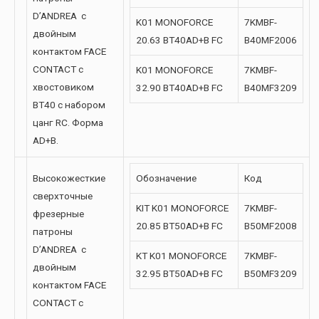
D’ANDREA с
K01 MONOFORCE
7KMBF-
двойным
20.63 BT40AD+B FC
B40MF2006
контактом FACE
CONTACT с
K01 MONOFORCE
7KMBF-
хвостовиком
32.90 BT40AD+B FC
B40MF3209
BT40 с набором
цанг RC. Форма
AD+B.
Высокожесткие
Обозначение
Код
сверхточные
KIT K01 MONOFORCE
7KMBF-
фрезерные
20.85 BT50AD+B FC
B50MF2008
патроны
D’ANDREA с
KT K01 MONOFORCE
7KMBF-
двойным
32.95 BT50AD+B FC
B50MF3209
контактом FACE
CONTACT с