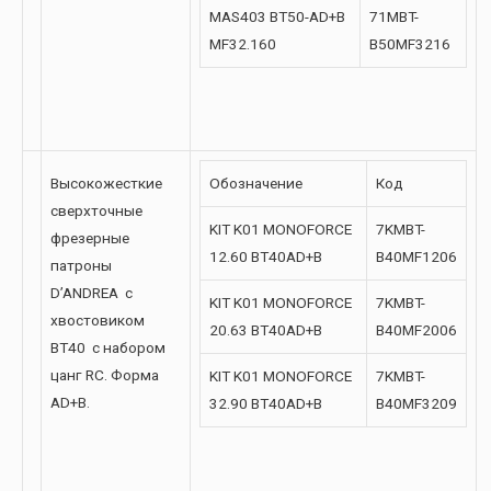
MAS403 BT50-AD+B
71MBT-
MF32.160
B50MF3216
Высокожесткие
Обозначение
Код
сверхточные
KIT K01 MONOFORCE
7KMBT-
фрезерные
12.60 BT40AD+B
B40MF1206
патроны
D’ANDREA с
KIT K01 MONOFORCE
7KMBT-
хвостовиком
20.63 BT40AD+B
B40MF2006
BT40 с набором
цанг RC. Форма
KIT K01 MONOFORCE
7KMBT-
AD+B.
32.90 BT40AD+B
B40MF3209