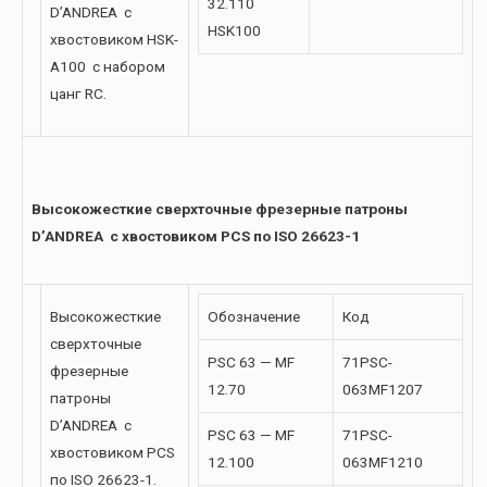
32.110
D’ANDREA с
HSK100
хвостовиком HSK-
A100 с набором
цанг RC.
Высокожесткие сверхточные фрезерные патроны
D’ANDREA с хвостовиком PCS по ISO 26623-1
Высокожесткие
Обозначение
Код
сверхточные
PSC 63 — MF
71PSC-
фрезерные
12.70
063MF1207
патроны
D’ANDREA с
PSC 63 — MF
71PSC-
хвостовиком PCS
12.100
063MF1210
по ISO 26623-1.