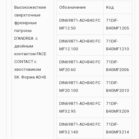
Высокожесткие
Обозначение
Код
сверхточные
DIN69871-AD+B40 FC
71DIF-
фрезерные
MF12.50
B40MF1205
патроны
D’ANDREA с
DIN69871-AD+B40 FC
71DIF-
двойным
MF12.100
B40MF1210
контактом FACE
CONTACT с
DIN69871-AD+B40 FC
71DIF-
хвостовиком
MF20.60
B40MF2006
SK. Форма AD+B.
DIN69871-AD+B40 FC
71DIF-
MF20.100
B40MF2010
DIN69871-AD+B40 FC
71DIF-
MF32.95
B40MF3209
DIN69871-AD+B40 FC
71DIF-
MF32.140
B40MF3214