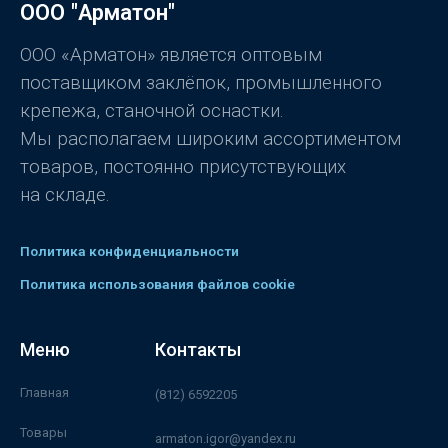
ООО "Арматон"
и
з
5
ООО «Арматон» является оптовым
поставщиком заклёпок, промышленного
крепежа, станочной оснастки.
Мы располагаем широким ассортиментом
товаров, постоянно присутствующих
на складе.
Политика конфиденциальности
Политика использования файлов cookie
Меню
Контакты
Главная
(812) 6592205
Товары
armaton.igor@yandex.ru