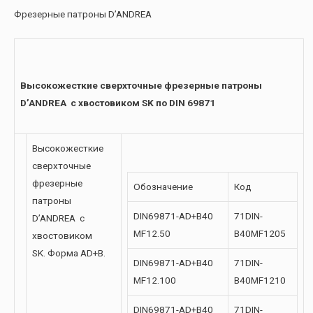
Фрезерные патроны D’ANDREA
Высокожесткие сверхточные фрезерные патроны
D’ANDREA с хвостовиком SK по DIN 69871
Высокожесткие
сверхточные
фрезерные
Обозначение
Код
патроны
DIN69871-AD+B40
71DIN-
D’ANDREA с
MF12.50
B40MF1205
хвостовиком
SK. Форма AD+B.
DIN69871-AD+B40
71DIN-
MF12.100
B40MF1210
DIN69871-AD+B40
71DIN-