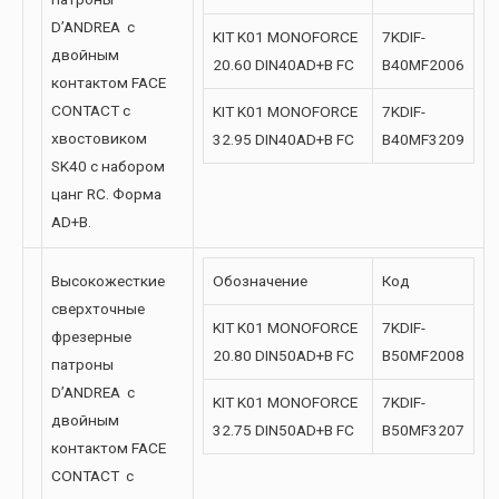
D’ANDREA с
KIT K01 MONOFORCE
7KDIF-
двойным
20.60 DIN40AD+B FC
B40MF2006
контактом FACE
CONTACT с
KIT K01 MONOFORCE
7KDIF-
хвостовиком
32.95 DIN40AD+B FC
B40MF3209
SK40 с набором
цанг RC. Форма
AD+B.
Высокожесткие
Обозначение
Код
сверхточные
KIT K01 MONOFORCE
7KDIF-
фрезерные
20.80 DIN50AD+B FC
B50MF2008
патроны
D’ANDREA с
KIT K01 MONOFORCE
7KDIF-
двойным
32.75 DIN50AD+B FC
B50MF3207
контактом FACE
CONTACT с