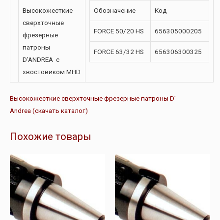
Высокожесткие
Обозначение
Код
сверхточные
FORCE 50/20 HS
656305000205
фрезерные
патроны
FORCE 63/32 HS
656306300325
D’ANDREA с
хвостовиком MHD
Высокожесткие сверхточные фрезерные патроны D’
Andrea (скачать каталог)
Похожие товары