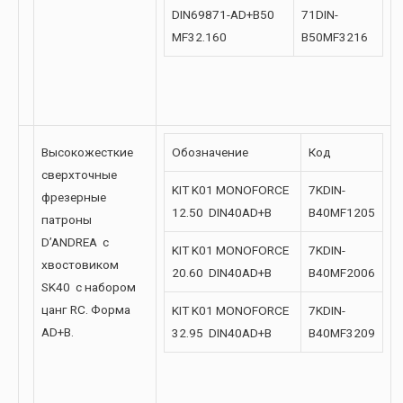
DIN69871-AD+B50
71DIN-
MF32.160
B50MF3216
Высокожесткие
Обозначение
Код
сверхточные
KIT K01 MONOFORCE
7KDIN-
фрезерные
12.50 DIN40AD+B
B40MF1205
патроны
D’ANDREA с
KIT K01 MONOFORCE
7KDIN-
хвостовиком
20.60 DIN40AD+B
B40MF2006
SK40 с набором
цанг RC. Форма
KIT K01 MONOFORCE
7KDIN-
AD+B.
32.95 DIN40AD+B
B40MF3209