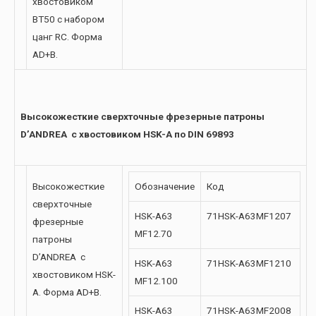
хвостовиком
BT50 с набором
цанг RC. Форма
AD+B.
Высокожесткие сверхточные фрезерные патроны
D’ANDREA с хвостовиком HSK-A по DIN 69893
Высокожесткие
Обозначение
Код
сверхточные
HSK-A63
71HSK-A63MF1207
фрезерные
MF12.70
патроны
D’ANDREA с
HSK-A63
71HSK-A63MF1210
хвостовиком HSK-
MF12.100
A. Форма AD+B.
HSK-A63
71HSK-A63MF2008