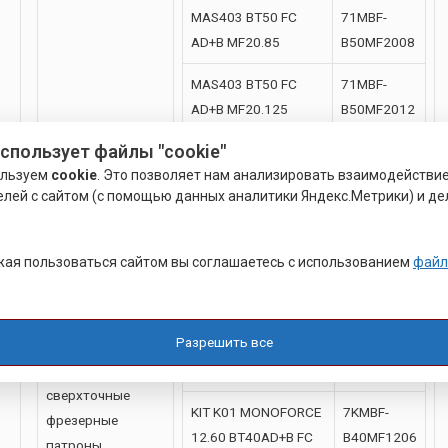
MAS403 BT50 FC
71MBF-
AD+B MF20.85
B50MF2008
MAS403 BT50 FC
71MBF-
AD+B MF20.125
B50MF2012
использует файлы "cookie"
MAS403 BT50 FC
71MBF-
ользуем
cookie
. Это позволяет нам анализировать взаимодействи
AD+B MF32.95
B50MF3209
елей с сайтом (с помощью данных аналитики Яндекс.Метрики) и де
MAS403 BT50 FC
71MBF-
AD+B MF32.160
B50MF3216
ая пользоваться сайтом вы соглашаетесь с использованием
файл
Разрешить все
Высокожесткие
Обозначение
Код
сверхточные
KIT K01 MONOFORCE
7KMBF-
фрезерные
12.60 BT40AD+B FC
B40MF1206
патроны