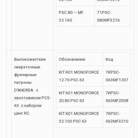
PSC 80 — MF
71PSC-
32.160
080MF3216
Высокожесткие
Обозначение
Код
сверхточные
KIT K01 MONOFORCE
7KPSC-
фрезерные
12.70 PSC 63
063MF1207
патроны
D’ANDREA с
KIT K01 MONOFORCE
7KPSC-
хвостовиком PCS-
20.80 PSC 63
063MF2008
63 с набором
цанг RC.
KIT K01 MONOFORCE
7KPSC-
32.100 PSC 63
063MF3210