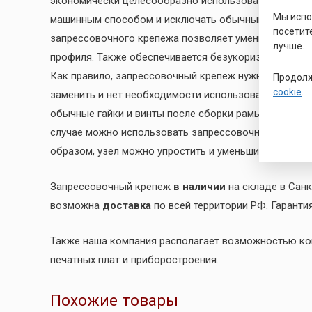
экономически целесообразно использовать запресс
Мы исп
машинным способом и исключать обычный крепеж из
посетит
запрессовочного крепежа позволяет уменьшить толщ
лучше.
профиля. Также обеспечивается безукоризненный вн
Как правило, запрессовочный крепеж нужно использо
Продолж
cookie
.
заменить и нет необходимости использовать обычные
обычные гайки и винты после сборки рамы, шкафа ил
случае можно использовать запрессовочный крепеж
образом, узел можно упростить и уменьшить время сб
Запрессовочный крепеж
в наличии
на складе в Санк
возможна
доставка
по всей территории РФ. Гаранти
Также наша компания располагает возможностью к
печатных плат и приборостроения.
Похожие товары