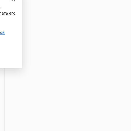
е
лать его
ов