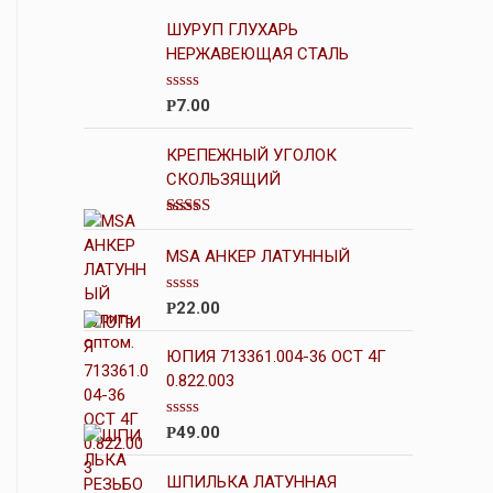
ШУРУП ГЛУХАРЬ
НЕРЖАВЕЮЩАЯ СТАЛЬ
О
7.00
Р
ц
е
н
КРЕПЕЖНЫЙ УГОЛОК
к
СКОЛЬЗЯЩИЙ
а
0
и
Оценка
з
3.50
из
5
MSA АНКЕР ЛАТУННЫЙ
5
О
22.00
Р
ц
е
н
ЮПИЯ 713361.004-36 ОСТ 4Г
к
0.822.003
а
0
и
О
49.00
Р
з
ц
5
е
н
ШПИЛЬКА ЛАТУННАЯ