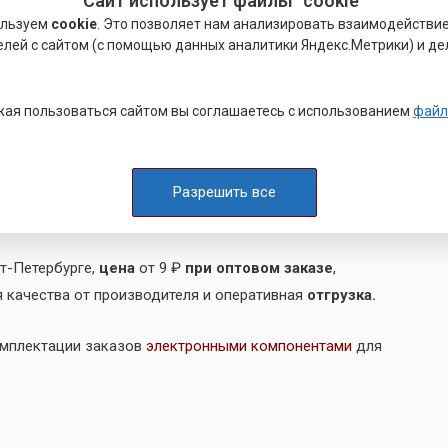
Сайт использует файлы "cookie"
овочный крепеж. Этот крепеж можно запрессовывать
ользуем
cookie
. Это позволяет нам анализировать взаимодействи
 конечной сборки. Довольно часто использование
елей с сайтом (с помощью данных аналитики Яндекс.Метрики) и де
ину листа из-за компактной конструкции и низкого
ешний вид изделия.
вать в тех случаях, когда узел или деталь нужно быстро
ая пользоваться сайтом вы соглашаетесь с использованием
файл
 гайки и крепежные детали. Если выясняется, что
и другого изделия становятся недоступны, то в этом
, который устанавливается машинным способом. Таким
Разрешить все
орки, в том числе в условиях эксплуатации.
т-Петербурге,
цена
от 9 ₽
при оптовом заказе
,
я качества от производителя и оперативная
отгрузка.
омплектации заказов
электронными компонентами
для