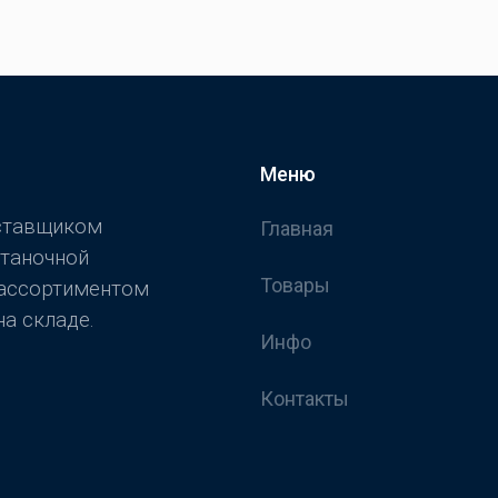
Меню
оставщиком
Главная
станочной
Товары
 ассортиментом
а складе.
Инфо
Контакты