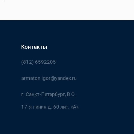
Контакты
(812) 6592205
armaton.igor@yandex.ru
г. Санкт-Петербург, В.О.
17-я линия д. 60 лит. «А»