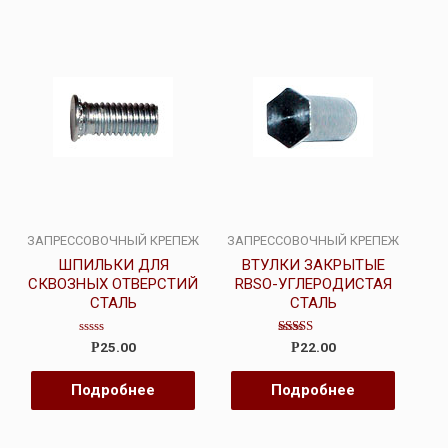
ЗАПРЕССОВОЧНЫЙ КРЕПЕЖ
ЗАПРЕССОВОЧНЫЙ КРЕПЕЖ
ШПИЛЬКИ ДЛЯ
ВТУЛКИ ЗАКРЫТЫЕ
СКВОЗНЫХ ОТВЕРСТИЙ
RBSO-УГЛЕРОДИСТАЯ
СТАЛЬ
СТАЛЬ
Оценка
Оценка
25.00
22.00
Р
Р
0
4.00
из
из 5
5
Подробнее
Подробнее