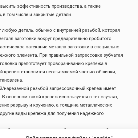
овысить эффективность производства, а также
 в том числе и закрытые детали.
любую деталь, обычно с внутренней резьбой, которая
металл заготовки вокруг предварительно пробитого
ластическое затекание металла заготовки в специально
ежного элемента. При правильной запрессовке зубчатая
я головка препятствует проворачиванию крепежа в
ый крепёж становится неотъемлемой частью обшивки,
становлена.
ой/нарезанной резьбой запрессовочный крепеж имеет
 основном такой крепеж используется в тех случаях,
ние разрыву и кручению, а толщина металлических
 другие виды крепежа для получения надежного
яет обеспечить надежное резьбовое соединение, бывает