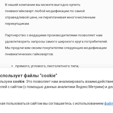
В нашей компании вы можете выгодно купить
пневмогайковерт любой модификации по самой
справедливой цене, не переплачивая многочисленным
перекупщикам.
Партнерство с ведущими производителями позволяет нам
удовлетворить запросы самого широкого круга потребителей.
Мы предлагаем своим покупателям следующие модификации
пневматических гайковертов:
прямого, углового, пистолетного типа;
ударные и безударные;
использует файлы "cookie"
трещоточные;
ользуем
cookie
. Это позволяет нам анализировать взаимодействи
с открытым зевом;
елей с сайтом (с помощью данных аналитики Яндекс.Метрики) и де
накидные.
При выборе подходящей модели рекомендуем учитывать
ая пользоваться сайтом вы соглашаетесь с использованием
файл
частоту оборотов холостого хода, крутящий момент, расход