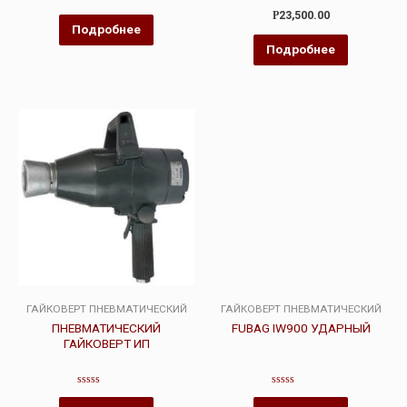
Оценка
Оценка
Р
23,500.00
0
4.00
Подробнее
из
из 5
5
Подробнее
ГАЙКОВЕРТ ПНЕВМАТИЧЕСКИЙ
ГАЙКОВЕРТ ПНЕВМАТИЧЕСКИЙ
ПНЕВМАТИЧЕСКИЙ
FUBAG IW900 УДАРНЫЙ
ГАЙКОВЕРТ ИП
Оценка
Оценка
0
0