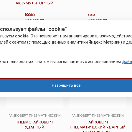
АККУМУЛЯТОРНЫЙ
Оценка
Оценка
Р
23,500.00
Р
23,500.00
4.00
0
из 5
из
использует файлы "cookie"
5
Подробнее
Подробнее
ользуем
cookie
. Это позволяет нам анализировать взаимодействи
елей с сайтом (с помощью данных аналитики Яндекс.Метрики) и де
ая пользоваться сайтом вы соглашаетесь с использованием
файл
Разрешить все
ГАЙКОВЕРТ ПНЕВМАТИЧЕСКИЙ
ГАЙКОВЕРТ ПНЕВМАТИЧЕСКИЙ
ПНЕВМОГАЙКОВЕРТ
ГАЙКОВЕРТ
УДАРНЫЙ
ПНЕВМАТИЧЕСКИЙ УДАРНЫЙ