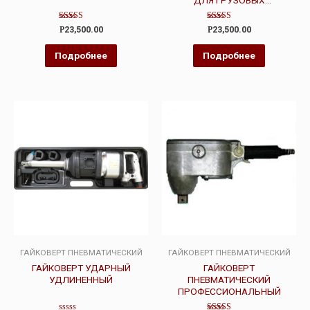
ДЛЯ ГРУЗОВЫХ
АВТОМОБИЛЕЙ
Оценка
Оценка
Р
23,500.00
Р
23,500.00
4.00
3.00
из 5
из 5
Подробнее
Подробнее
ГАЙКОВЕРТ ПНЕВМАТИЧЕСКИЙ
ГАЙКОВЕРТ ПНЕВМАТИЧЕСКИЙ
ГАЙКОВЕРТ УДАРНЫЙ
ГАЙКОВЕРТ
УДЛИНЕННЫЙ
ПНЕВМАТИЧЕСКИЙ
ПРОФЕССИОНАЛЬНЫЙ