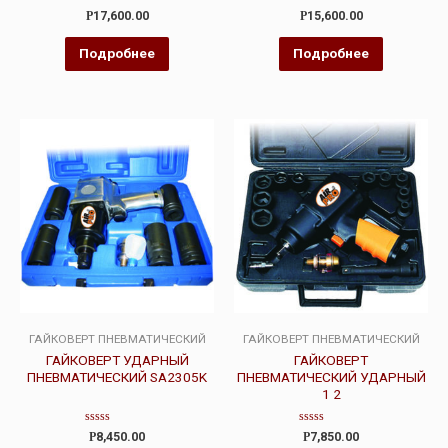
Оценка
Оценка
Р
17,600.00
Р
15,600.00
0
4.00
из
из 5
5
Подробнее
Подробнее
ГАЙКОВЕРТ ПНЕВМАТИЧЕСКИЙ
ГАЙКОВЕРТ ПНЕВМАТИЧЕСКИЙ
ГАЙКОВЕРТ УДАРНЫЙ
ГАЙКОВЕРТ
ПНЕВМАТИЧЕСКИЙ SA2305K
ПНЕВМАТИЧЕСКИЙ УДАРНЫЙ
1 2
Оценка
Оценка
Р
8,450.00
Р
7,850.00
0
0