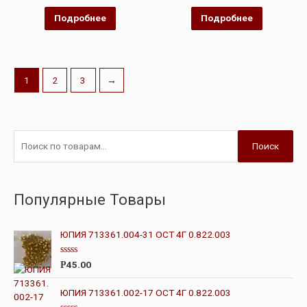
из
из
5
5
Подробнее
Подробнее
1
2
3
→
Поиск
Популярные Товары
ЮПИЯ 713361.004-31 ОСТ 4Г 0.822.003
О
45.00
Р
ц
е
н
ЮПИЯ 713361.002-17 ОСТ 4Г 0.822.003
к