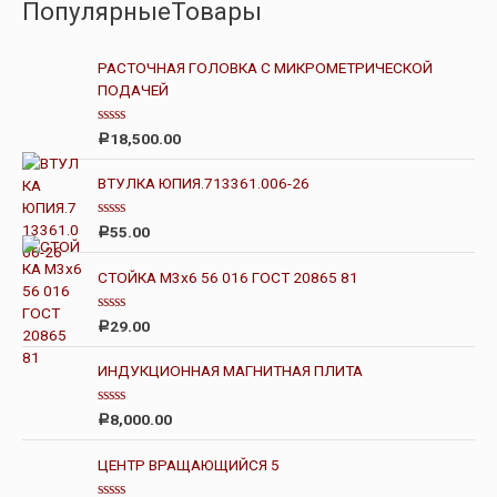
ПопулярныеТовары
РАСТОЧНАЯ ГОЛОВКА С МИКРОМЕТРИЧЕСКОЙ
ПОДАЧЕЙ
О
18,500.00
Р
ц
е
н
ВТУЛКА ЮПИЯ.713361.006-26
к
а
0
О
55.00
Р
и
ц
з
е
5
н
СТОЙКА М3х6 56 016 ГОСТ 20865 81
к
а
0
О
29.00
Р
и
ц
з
е
5
н
ИНДУКЦИОННАЯ МАГНИТНАЯ ПЛИТА
к
а
0
О
8,000.00
Р
и
ц
з
е
5
н
ЦЕНТР ВРАЩАЮЩИЙСЯ 5
к
а