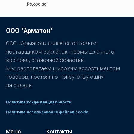
0
О
3,650.00
Р
и
ц
з
е
5
н
к
а
0
ООО "Арматон"
и
з
5
ООО «Арматон» является оптовым
поставщиком заклёпок, промышленного
крепежа, станочной оснастки.
Мы располагаем широким ассортиментом
товаров, постоянно присутствующих
на складе.
Политика конфиденциальности
Политика использования файлов cookie
Меню
Контакты