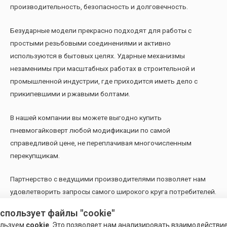
производительность, безопасность и долговечность.
Безударные модели прекрасно подходят для работы с
простыми резьбовыми соединениями и активно
используются в бытовых целях. Ударные механизмы
незаменимы при масштабных работах в строительной и
промышленной индустрии, где приходится иметь дело с
прикипевшими и ржавыми болтами.
В нашей компании вы можете выгодно купить
пневмогайковерт любой модификации по самой
справедливой цене, не переплачивая многочисленным
перекупщикам.
Партнерство с ведущими производителями позволяет нам
удовлетворить запросы самого широкого круга потребителей.
Мы предлагаем своим покупателям следующие модификации
использует файлы "cookie"
пневматических гайковертов:
ользуем
cookie
. Это позволяет нам анализировать взаимодействи