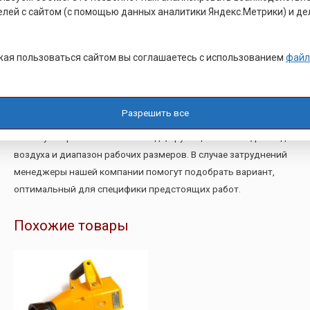
елей с сайтом (с помощью данных аналитики Яндекс.Метрики) и де
прямого, углового, пистолетного типа;
ударные и безударные;
трещоточные;
ая пользоваться сайтом вы соглашаетесь с использованием
файл
с открытым зевом;
накидные.
Разрешить все
При выборе подходящей модели рекомендуем учитывать
частоту оборотов холостого хода, крутящий момент, расход
воздуха и диапазон рабочих размеров. В случае затруднений
менеджеры нашей компании помогут подобрать вариант,
оптимальный для специфики предстоящих работ.
Похожие товары