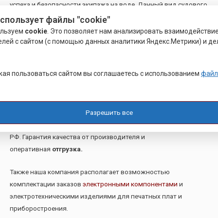
успеха и безопасности экипажа на воде. Данный вид судового
крепежа очень практичен и долговечен в применении.
использует файлы "cookie"
Стабилен по отношению к воздействию водной среды,
ользуем
cookie
. Это позволяет нам анализировать взаимодействи
неблагоприятных погодных условий и резких перепадов
елей с сайтом (с помощью данных аналитики Яндекс.Метрики) и де
температуры. Помимо перечисленных плюсов нержавеющий
такелаж характеризуется высокими механическими
ая пользоваться сайтом вы соглашаетесь с использованием
файл
параметрами, по этой причине востребован для
комплектации как больших судов, так и частных яхт, катеров.
Разрешить все
Такелаж
в наличии
на складе в Санкт-Петербурге,
цена
от 29 ₽
при оптовом заказе
, возможна
доставка
по всей территории
РФ. Гарантия качества от производителя и
оперативная
отгрузка.
Также наша компания располагает возможностью
комплектации заказов
электронными компонентами
и
электротехническими изделиями для печатных плат и
приборостроения.