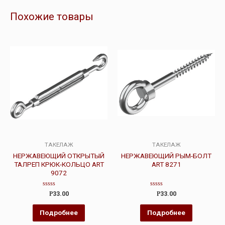
Похожие товары
ТАКЕЛАЖ
ТАКЕЛАЖ
НЕРЖАВЕЮЩИЙ ОТКРЫТЫЙ
НЕРЖАВЕЮЩИЙ РЫМ-БОЛТ
ТАЛРЕП КРЮК-КОЛЬЦО ART
ART 8271
9072
Оценка
Оценка
Р
33.00
Р
33.00
0
0
из
из
5
5
Подробнее
Подробнее