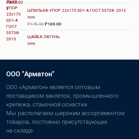
О
и
ц
з
е
ШПИЛЬКА-УПОР 22х175 SD1-А ГОСТ 55738- 2013
5
н
к
а
О
175.00
169.00
Р
Р
0
ц
и
е
з
н
ШАЙБА ЛАТУНЬ
5
к
а
0
О
и
ц
з
е
5
н
к
а
ООО "Арматон"
0
и
з
5
ООО «Арматон» является оптовым
поставщиком заклёпок, промышленного
крепежа, станочной оснастки.
Мы располагаем широким ассортиментом
товаров, постоянно присутствующих
на складе.