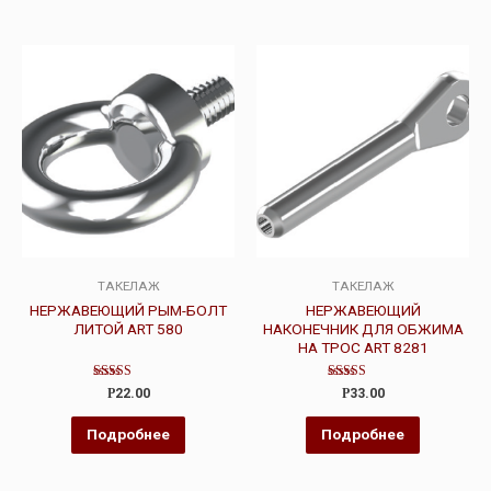
ТАКЕЛАЖ
ТАКЕЛАЖ
НЕРЖАВЕЮЩИЙ РЫМ-БОЛТ
НЕРЖАВЕЮЩИЙ
ЛИТОЙ ART 580
НАКОНЕЧНИК ДЛЯ ОБЖИМА
НА ТРОС ART 8281
Оценка
Оценка
Р
22.00
Р
33.00
4.00
4.00
из 5
из 5
Подробнее
Подробнее