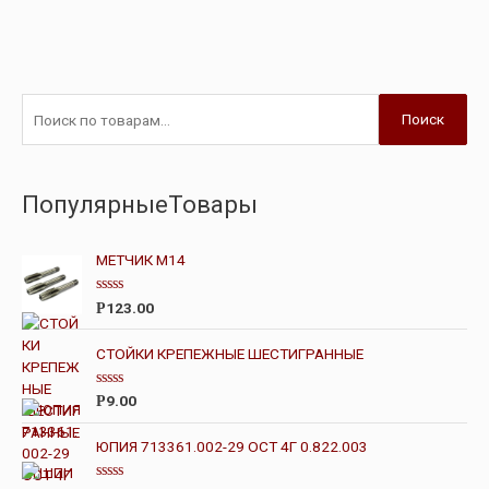
Поиск
ПопулярныеТовары
МЕТЧИК М14
О
123.00
Р
ц
е
н
СТОЙКИ КРЕПЕЖНЫЕ ШЕСТИГРАННЫЕ
к
а
0
О
9.00
Р
и
ц
з
е
5
н
ЮПИЯ 713361.002-29 ОСТ 4Г 0.822.003
к
а
0