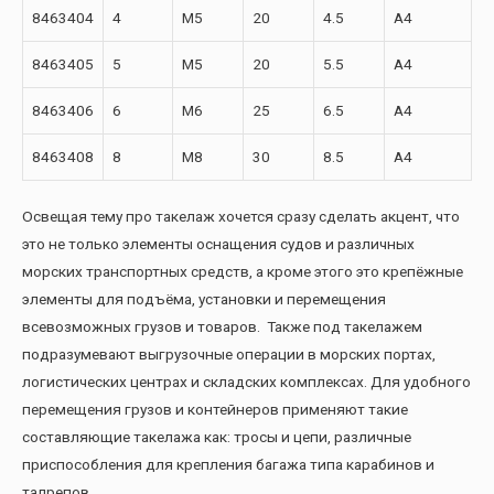
8463404
4
M5
20
4.5
А4
8463405
5
M5
20
5.5
А4
8463406
6
M6
25
6.5
А4
8463408
8
M8
30
8.5
А4
Освещая тему про такелаж хочется сразу сделать акцент, что
это не только элементы оснащения судов и различных
морских транспортных средств, а кроме этого это крепёжные
элементы для подъёма, установки и перемещения
всевозможных грузов и товаров. Также под такелажем
подразумевают выгрузочные операции в морских портах,
логистических центрах и складских комплексах. Для удобного
перемещения грузов и контейнеров применяют такие
составляющие такелажа как: тросы и цепи, различные
приспособления для крепления багажа типа карабинов и
талрепов.