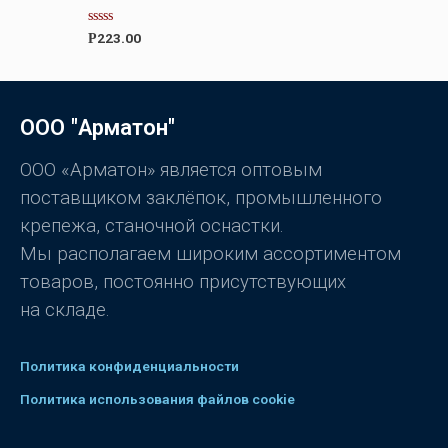
к
а
0
О
223.00
Р
и
ц
з
е
5
н
к
а
0
ООО "Арматон"
и
з
5
ООО «Арматон» является оптовым
поставщиком заклёпок, промышленного
крепежа, станочной оснастки.
Мы располагаем широким ассортиментом
товаров, постоянно присутствующих
на складе.
Политика конфиденциальности
Политика использования файлов cookie