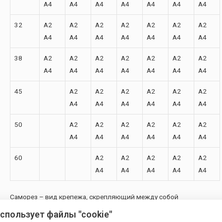
A4
A4
A4
A4
A4
A4
A4
32
A2
A2
A2
A2
A2
A2
A2
A4
A4
A4
A4
A4
A4
A4
38
A2
A2
A2
A2
A2
A2
A2
A4
A4
A4
A4
A4
A4
A4
45
A2
A2
A2
A2
A2
A2
A4
A4
A4
A4
A4
A4
50
A2
A2
A2
A2
A2
A2
A4
A4
A4
A4
A4
A4
60
A2
A2
A2
A2
A2
A4
A4
A4
A4
A4
Саморез – вид крепежа, скрепляющий между собой
различные материалы, состоит из стержня, с нанесенной на
использует файлы "cookie"
него резьбой, и головки. Особенностью данного
крепежа