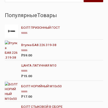
ПопулярныеТовары
БОЛТ ПРИЗОННЫЙ ГОСТ
О
ц
е
Втулка БА8.226.319-38
н
к
а
О
59.00
Р
0
ц
и
е
з
н
ЦАНГА ЛАТУННАЯ М10
5
к
а
0
О
15.00
Р
и
ц
з
е
5
н
БОЛТ НОРИЙНЫЙ М10х50
к
а
0
О
17.00
Р
и
ц
з
е
5
н
БОЛТ СТЫКОВОЙ В СБОРЕ