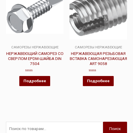
САМОРЕЗЫ НЕРЖАВЕЮЩИЕ
САМОРЕЗЫ НЕРЖАВЕЮЩИЕ
НЕРЖАВЕЮЩИЙ САМОРЕЗ СО
НЕРЖАВЕЮЩАЯ РЕЗЬБОВАЯ
СВЕРЛОМ EPDM-ШАЙБА DIN
ВСТАВКА САМОНАРЕЗАЮЩАЯ
7504
ART 9058
Оценка
Оценка
0
0
Подробнее
Подробнее
из
из
5
5
Поиск