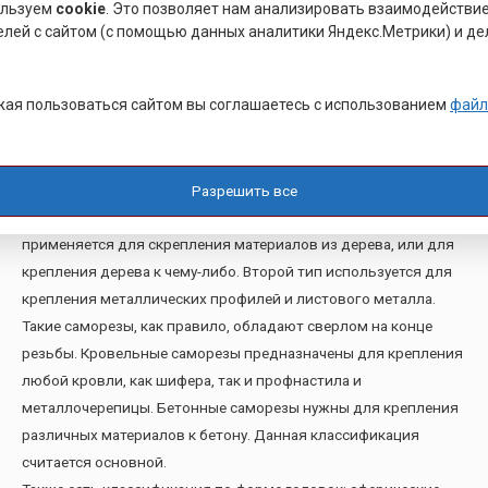
ользуем
cookie
. Это позволяет нам анализировать взаимодействи
является то, что не нужно предварительно просверливать
елей с сайтом (с помощью данных аналитики Яндекс.Метрики) и де
для него отверстие, нужно просто вкручивать саморез в
скрепляемые материалы отверткой либо ее современными
ая пользоваться сайтом вы соглашаетесь с использованием
файл
альтернативами.
Саморезы из нержавейки в основном подразделяются на
типы в зависимости от материалов, которые они скрепляют.
Таким образом, бывают саморезы для дерева, для металлов,
Разрешить все
для кровли, для гипсокартона и для бетона. Первый тип
применяется для скрепления материалов из дерева, или для
крепления дерева к чему-либо. Второй тип используется для
крепления металлических профилей и листового металла.
Такие саморезы, как правило, обладают сверлом на конце
резьбы. Кровельные саморезы предназначены для крепления
любой кровли, как шифера, так и профнастила и
металлочерепицы. Бетонные саморезы нужны для крепления
различных материалов к бетону. Данная классификация
считается основной.