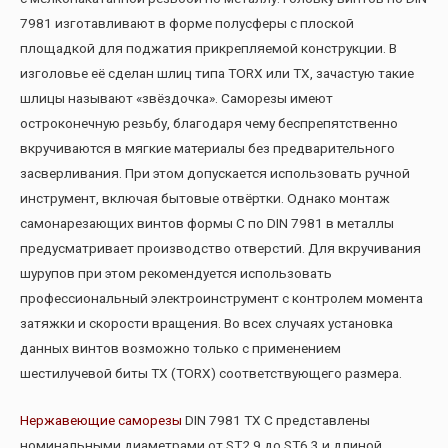
7981 изготавливают в форме полусферы с плоской
площадкой для поджатия прикрепляемой конструкции. В
изголовье её сделан шлиц типа TORX или TX, зачастую такие
шлицы называют «звёздочка». Саморезы имеют
остроконечную резьбу, благодаря чему беспрепятственно
вкручиваются в мягкие материалы без предварительного
засверливания. При этом допускается использовать ручной
инструмент, включая бытовые отвёртки. Однако монтаж
самонарезающих винтов формы С по DIN 7981 в металлы
предусматривает производство отверстий. Для вкручивания
шурупов при этом рекомендуется использовать
профессиональный электроинструмент с контролем момента
затяжки и скорости вращения. Во всех случаях установка
данных винтов возможно только с применением
шестилучевой биты TX (TORX) соответствующего размера.
Нержавеющие саморезы
DIN 7981 TX C представлены
номинальными диаметрами от ST2.9 до ST6.3 и длиной