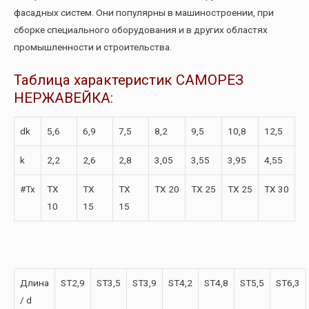
фасадных систем. Они популярны в машиностроении, при
сборке специального оборудования и в других областях
промышленности и строительства.
Таблица характеристик САМОРЕЗ
НЕРЖАВЕЙКА:
dk
5,6
6,9
7,5
8,2
9,5
10,8
12,5
k
2,2
2,6
2,8
3,05
3,55
3,95
4,55
#Tx
TX
TX
TX
TX 20
TX 25
TX 25
TX 30
10
15
15
Длина
ST2,9
ST3,5
ST3,9
ST4,2
ST4,8
ST5,5
ST6,3
/ d