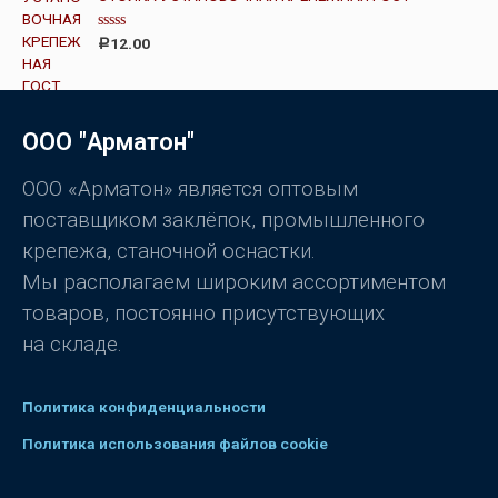
к
5
а
0
О
12.00
Р
и
ц
з
е
5
н
к
а
0
ООО "Арматон"
и
з
5
ООО «Арматон» является оптовым
поставщиком заклёпок, промышленного
крепежа, станочной оснастки.
Мы располагаем широким ассортиментом
товаров, постоянно присутствующих
на складе.
Политика конфиденциальности
Политика использования файлов cookie