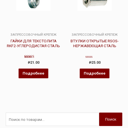
ЗАПРЕССОВОЧНЫЙ КРЕПЕЖ
ЗАПРЕССОВОЧНЫЙ КРЕПЕЖ
ГАЙКИ ДЛЯ ТЕКСТОЛИТА
ВТУЛКИ ОТКРЫТЫЕ RSOS-
RKF2-УГЛЕРОДИСТАЯ СТАЛЬ
НЕРЖАВЕЮЩАЯ СТАЛЬ
Оценка
Оценка
21.00
25.00
Р
Р
4.00
0
из 5
из
5
Подробнее
Подробнее
Поиск