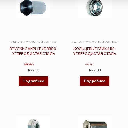
ЗАПРЕССОВОЧНЫЙ КРЕПЕЖ
ЗАПРЕССОВОЧНЫЙ КРЕПЕЖ
ВТУЛКИ ЗАКРЫТЫЕ RBSO-
КОЛЬЦЕВЫЕ ГАЙКИ RS-
УГЛЕРОДИСТАЯ СТАЛЬ
УГЛЕРОДИСТАЯ СТАЛЬ
Оценка
Оценка
22.00
22.00
Р
Р
4.00
0
из 5
из
5
Подробнее
Подробнее