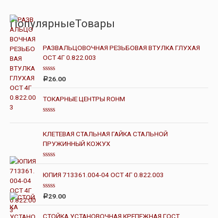
ПопулярныеТовары
РАЗВАЛЬЦОВОЧНАЯ РЕЗЬБОВАЯ ВТУЛКА ГЛУХАЯ
ОСТ 4Г 0.822.003
О
26.00
Р
ц
е
н
ТОКАРНЫЕ ЦЕНТРЫ ROHM
к
а
0
О
и
ц
з
е
КЛЕТЕВАЯ СТАЛЬНАЯ ГАЙКА СТАЛЬНОЙ
5
н
ПРУЖИННЫЙ КОЖУХ
к
а
0
и
О
з
ц
ЮПИЯ 713361.004-04 ОСТ 4Г 0.822.003
5
е
н
к
О
а
29.00
Р
ц
0
е
и
н
з
СТОЙКА УСТАНОВОЧНАЯ КРЕПЕЖНАЯ ГОСТ