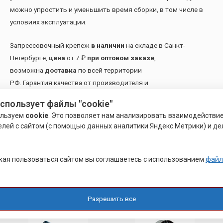
можно упростить и уменьшить время сборки, в том числе в
условиях эксплуатации.
Запрессовочный крепеж
в наличии
на складе в Санкт-
Петербурге,
цена
от 7 ₽
при оптовом заказе
,
возможна
доставка
по всей территории
РФ. Гарантия качества от производителя и
оперативная
отгрузка.
использует файлы "cookie"
ользуем
cookie
. Это позволяет нам анализировать взаимодействи
Также наша компания располагает возможностью
елей с сайтом (с помощью данных аналитики Яндекс.Метрики) и де
комплектации заказов
электронными компонентами
для
печатных плат и приборостроения.
ая пользоваться сайтом вы соглашаетесь с использованием
файл
Похожие товары
Разрешить все