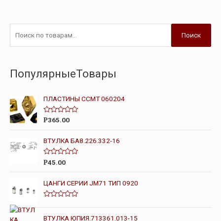
Поиск
ПопулярныеТовары
ПЛАСТИНЫ CCMT 060204
О
365.00
Р
ц
е
н
ВТУЛКА БА8.226.332-16
к
а
0
О
45.00
Р
и
ц
з
е
5
н
ЦАНГИ СЕРИИ JM71 ТИП 0920
к
а
0
О
и
ц
з
е
ВТУЛКА ЮПИЯ.713361.013-15
5