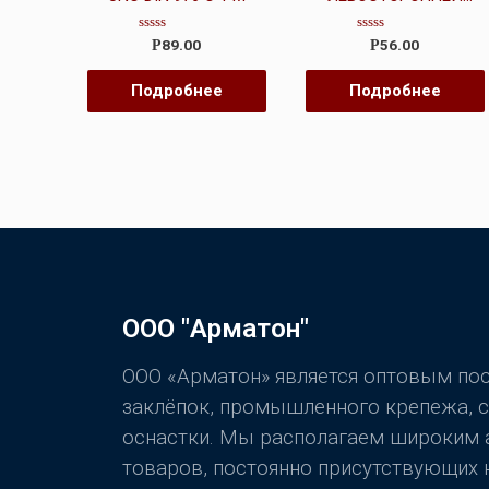
РЕЗЬБОЙ DIN 976
Оценка
Оценка
89.00
56.00
Р
Р
0
0
из
из
5
5
Подробнее
Подробнее
ООО "Арматон"
ООО «Арматон» является оптовым п
заклёпок, промышленного крепежа, 
оснастки. Мы располагаем широким
товаров, постоянно присутствующих н