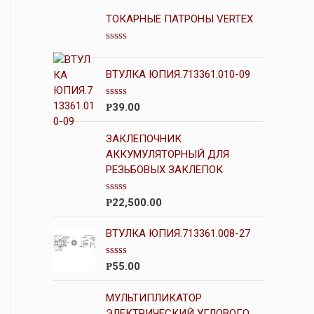
ТОКАРНЫЕ ПАТРОНЫ VERTEX
О
ц
е
ВТУЛКА ЮПИЯ.713361.010-09
н
к
а
О
39.00
Р
0
ц
и
е
з
н
ЗАКЛЕПОЧНИК
5
к
АККУМУЛЯТОРНЫЙ ДЛЯ
а
РЕЗЬБОВЫХ ЗАКЛЕПОК
0
и
з
5
О
22,500.00
Р
ц
е
н
ВТУЛКА ЮПИЯ.713361.008-27
к
а
0
О
55.00
Р
и
ц
з
е
5
н
МУЛЬТИПЛИКАТОР
к
ЭЛЕКТРИЧЕСКИЙ УГЛОВОГО