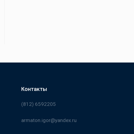
Контакты
(812) 6592205
armaton.igor@yandex.ru