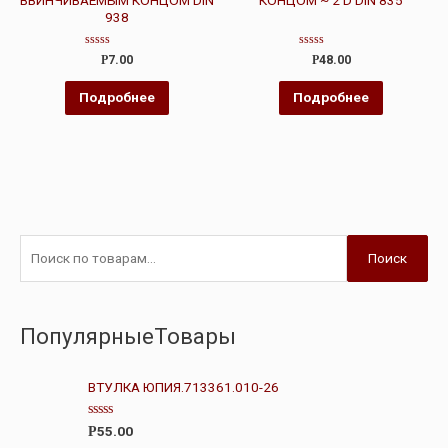
ВВИНЧИВАЕМЫМ КОНЦОМ DIN
КОНЦОМ ~ 2 D DIN 835
938
Оценка
Оценка
Р
7.00
Р
48.00
0
0
из
из
5
5
Подробнее
Подробнее
Поиск
ПопулярныеТовары
ВТУЛКА ЮПИЯ.713361.010-26
О
55.00
Р
ц