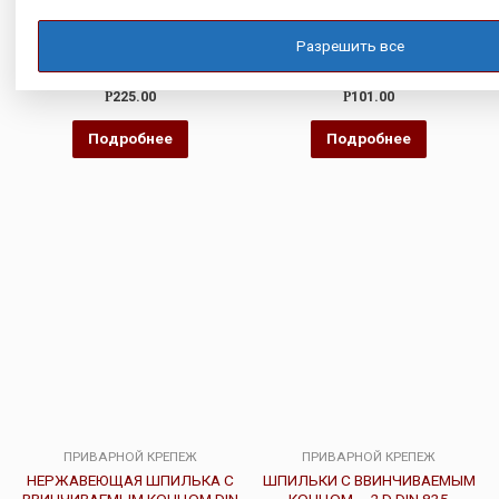
НЕРЖАВЕЮЩАЯ ШПИЛЬКА
ШПИЛЬКА DIN 975
DIN 976 3 М, СПЕЦ.
Разрешить все
МАТЕРИАЛЫ А2 А5
Оценка
Оценка
Р
225.00
Р
101.00
0
4.00
из
из 5
5
Подробнее
Подробнее
ПРИВАРНОЙ КРЕПЕЖ
ПРИВАРНОЙ КРЕПЕЖ
НЕРЖАВЕЮЩАЯ ШПИЛЬКА С
ШПИЛЬКИ С ВВИНЧИВАЕМЫМ