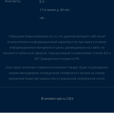
Контакты
В.О.
17-я линия д. 60 лит.
«А»
Обращаем Ваше внимание на то, что данный интернет-сайт носит
исключительно информационный характер и ни при каких условиях
информационные материалы и цены, размещенные на сайте, не
являются публичной офертой, определяемой положениями Статей 435 и
437 Гражданского кодекса РФ.
Ваш заказ, включая стоимость и наличие товара, будет подтвержден
нашим менеджером посредством телефонного звонка на номер,
указанный Вами при заказе или по указанной электронной почте.
© armaton-spb.ru 2026