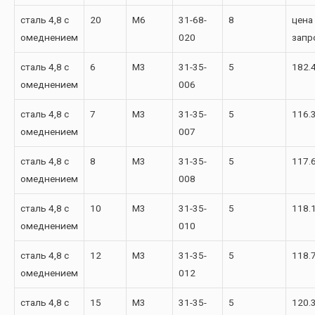
сталь 4,8 с
20
М6
31-68-
8
цена
омеднением
020
запр
сталь 4,8 с
6
М3
31-35-
5
182.
омеднением
006
сталь 4,8 с
7
М3
31-35-
5
116.
омеднением
007
сталь 4,8 с
8
М3
31-35-
5
117.
омеднением
008
сталь 4,8 с
10
М3
31-35-
5
118.
омеднением
010
сталь 4,8 с
12
М3
31-35-
5
118.
омеднением
012
сталь 4,8 с
15
М3
31-35-
5
120.