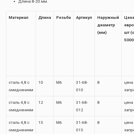
Длина 8-20 мм.
Материал
Длина
Резьба
Артикул
Наружный
Цена
диаметр
евро
(мм)
шт (
5000
сталь 4,8 с
10
М6
31-68-
8
цена
омеднением
010
запр
сталь 4,8 с
12
М6
31-68-
8
цена
омеднением
012
запр
сталь 4,8 с
15
М6
31-68-
8
цена
омеднением
015
запр