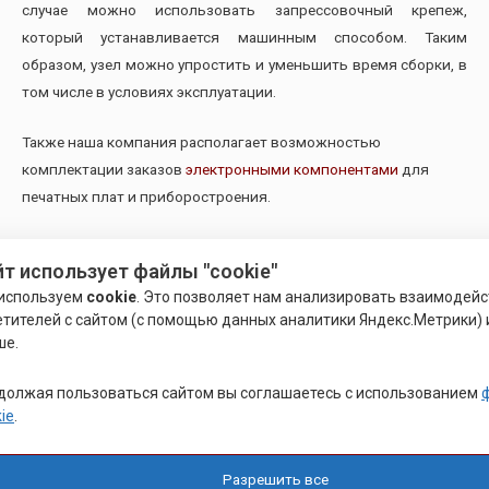
случае можно использовать запрессовочный крепеж,
который устанавливается машинным способом. Таким
образом, узел можно упростить и уменьшить время сборки, в
том числе в условиях эксплуатации.
Также наша компания располагает возможностью
комплектации заказов
электронными компонентами
для
печатных плат и приборостроения.
Похожие товары
йт использует файлы "cookie"
используем
cookie
. Это позволяет нам анализировать взаимодей
етителей с сайтом (с помощью данных аналитики Яндекс.Метрики) 
ше.
должая пользоваться сайтом вы соглашаетесь с использованием
ie
.
Разрешить все