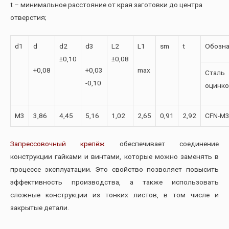
t – минимальное расстояние от края заготовки до центра
отверстия;
d1
d
d2
d3
L2
L1
sm
t
Обозна
±0,10
±0,08
+0,08
+0,03
max
Сталь
-0,10
оцинко
М3
3,86
4,45
5,16
1,02
2,65
0,91
2,92
CFN-M3
Запрессовочный крепёж
обеспечивает соединение
конструкции гайками и винтами, которые можно заменять в
процессе эксплуатации. Это свойство позволяет повысить
эффективность производства, а также использовать
сложные конструкции из тонких листов, в том числе и
закрытые детали.