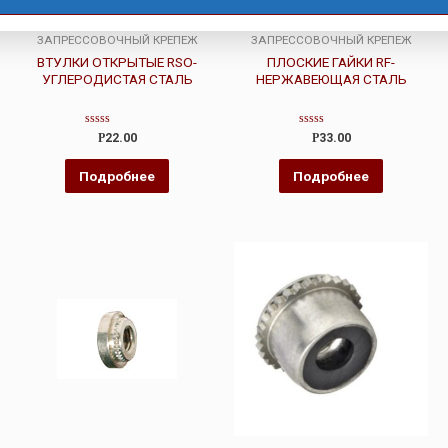
ЗАПРЕССОВОЧНЫЙ КРЕПЕЖ
ЗАПРЕССОВОЧНЫЙ КРЕПЕЖ
ВТУЛКИ ОТКРЫТЫЕ RSO-
ПЛОСКИЕ ГАЙКИ RF-
УГЛЕРОДИСТАЯ СТАЛЬ
НЕРЖАВЕЮЩАЯ СТАЛЬ
Оценка
Оценка
Р
22.00
Р
33.00
0
0
из
из
5
5
Подробнее
Подробнее