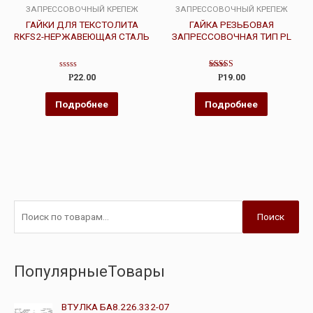
ЗАПРЕССОВОЧНЫЙ КРЕПЕЖ
ЗАПРЕССОВОЧНЫЙ КРЕПЕЖ
ГАЙКИ ДЛЯ ТЕКСТОЛИТА
ГАЙКА РЕЗЬБОВАЯ
RKFS2-НЕРЖАВЕЮЩАЯ СТАЛЬ
ЗАПРЕССОВОЧНАЯ ТИП PL
Оценка
Оценка
Р
22.00
Р
19.00
0
4.00
из
из 5
5
Подробнее
Подробнее
Поиск
ПопулярныеТовары
ВТУЛКА БА8.226.332-07