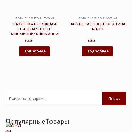
ЗАКЛЕПКА ВЫТЯЖНАЯ
ЗАКЛЕПКА ВЫТЯЖНАЯ
ЗАКЛЁПКА ВЫТЯЖНАЯ
ЗАКЛЁПКА ОТКРЫТОГО ТИПА
СТАНДАРТ БОРТ
АЛ/СТ
АЛЮМИНИЙ/АЛЮМИНИЙ
Оценка
Оценка
0
0
Подробнее
Подробнее
из
из
5
5
Поиск
ПопулярныеТовары