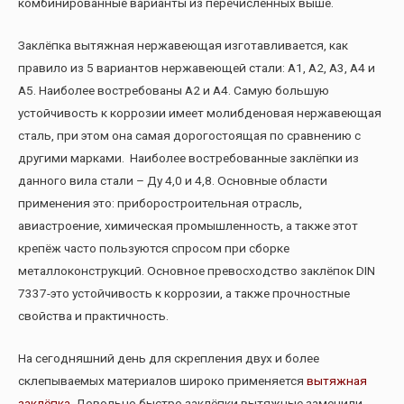
комбинированные варианты из перечисленных выше.
Заклёпка вытяжная нержавеющая изготавливается, как
правило из 5 вариантов нержавеющей стали: А1, А2, А3, А4 и
А5. Наиболее востребованы А2 и А4. Самую большую
устойчивость к коррозии имеет молибденовая нержавеющая
сталь, при этом она самая дорогостоящая по сравнению с
другими марками. Наиболее востребованные заклёпки из
данного вила стали – Ду 4,0 и 4,8. Основные области
применения это: приборостроительная отрасль,
авиастроение, химическая промышленность, а также этот
крепёж часто пользуются спросом при сборке
металлоконструкций. Основное превосходство заклёпок DIN
7337-это устойчивость к коррозии, а также прочностные
свойства и практичность.
На сегодняшний день для скрепления двух и более
склепываемых материалов широко применяется
вытяжная
заклёпка
. Довольно быстро заклёпки вытяжные заменили