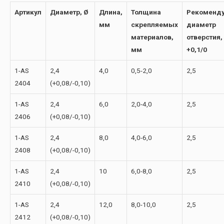
Артикул
Диаметр, Ø
Длина,
Толщина
Рекоменд
мм
скрепляемых
диаметр
материалов,
отверстия,
мм
+0,1/0
1-АS
2,4
4,0
0,5-2,0
2,5
2404
(+0,08/-0,10)
1-АS
2,4
6,0
2,0-4,0
2,5
2406
(+0,08/-0,10)
1-АS
2,4
8,0
4,0-6,0
2,5
2408
(+0,08/-0,10)
1-АS
2,4
10
6,0-8,0
2,5
2410
(+0,08/-0,10)
1-АS
2,4
12,0
8,0-10,0
2,5
2412
(+0,08/-0,10)