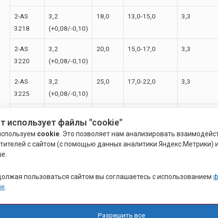
2-АS
3,2
18,0
13,0-15,0
3,3
3218
(+0,08/-0,10)
2-АS
3,2
20,0
15,0-17,0
3,3
3220
(+0,08/-0,10)
2-АS
3,2
25,0
17,0-22,0
3,3
3225
(+0,08/-0,10)
2-АS
4,0
6,0
1,0-3,0
4,1
т использует файлы "cookie"
4006
(+0,08/-0,15)
используем
cookie
. Это позволяет нам анализировать взаимодейс
тителей с сайтом (с помощью данных аналитики Яндекс.Метрики) и
2-АS
4,0
8,0
3,0-5,0
4,1
е.
4008
(+0,08/-0,15)
олжая пользоваться сайтом вы соглашаетесь с использованием
ф
2-АS
4,0
10,0
5,0-6,5
4,1
ie
.
4010
(+0,08/-0,15)
2-АS
4,0
12,0
6,5-8,5
4,1
Разрешить все