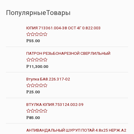
ПопулярныеТовары
ЮПИЯ 713361.004-38 ОСТ 4Г 0.822.003
О
55.00
Р
ц
е
н
ПАТРОН РЕЗЬБОНАРЕЗНОЙ СВЕРЛИЛЬНЫЙ
к
а
0
О
11,300.00
Р
и
ц
з
е
5
н
Втулка БА8.226.317-02
к
а
0
О
25.00
Р
и
ц
з
е
5
н
ВТУЛКА ЮПИЯ.753124.002-39
к
а
0
О
85.00
Р
и
ц
з
е
5
н
АНТИВАНДАЛЬНЫЙ ШУРУП ПОТАЙ 4.8х25 НЕРЖ.А2
к