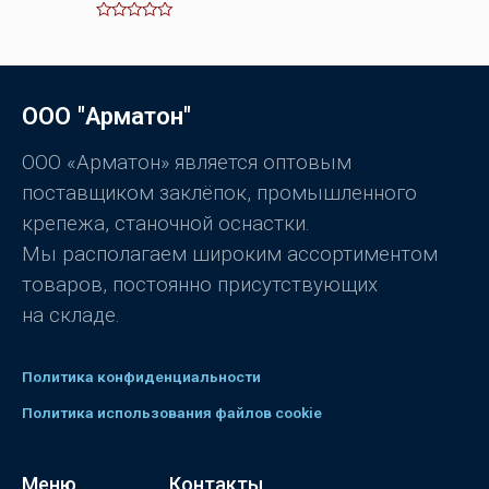
а
0
О
и
ц
з
е
5
н
к
а
ООО "Арматон"
0
и
з
5
ООО «Арматон» является оптовым
поставщиком заклёпок, промышленного
крепежа, станочной оснастки.
Мы располагаем широким ассортиментом
товаров, постоянно присутствующих
на складе.
Политика конфиденциальности
Политика использования файлов cookie
Меню
Контакты