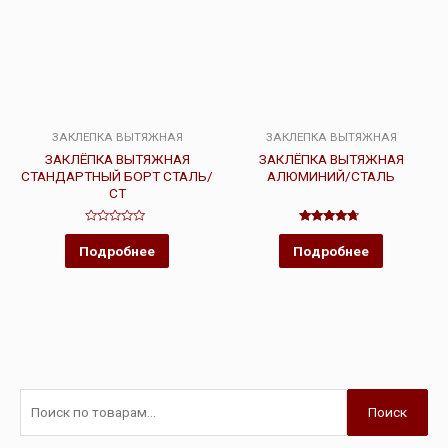
ЗАКЛЕПКА ВЫТЯЖНАЯ
ЗАКЛЕПКА ВЫТЯЖНАЯ
ЗАКЛЁПКА ВЫТЯЖНАЯ
ЗАКЛЁПКА ВЫТЯЖНАЯ
СТАНДАРТНЫЙ БОРТ СТАЛЬ/
АЛЮМИНИЙ/СТАЛЬ
СТ
Оценка
Оценка
0
4.50
Подробнее
Подробнее
из
из 5
5
Поиск