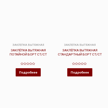
ЗАКЛЕПКА ВЫТЯЖНАЯ
ЗАКЛЕПКА ВЫТЯЖНАЯ
ЗАКЛЁПКА ВЫТЯЖНАЯ
ЗАКЛЁПКА ВЫТЯЖНАЯ
ПОТАЙНОЙ БОРТ СТ/СТ
СТАНДАРТНЫЙ БОРТ СТ/СТ
Оценка
Оценка
0
0
Подробнее
Подробнее
из
из
5
5