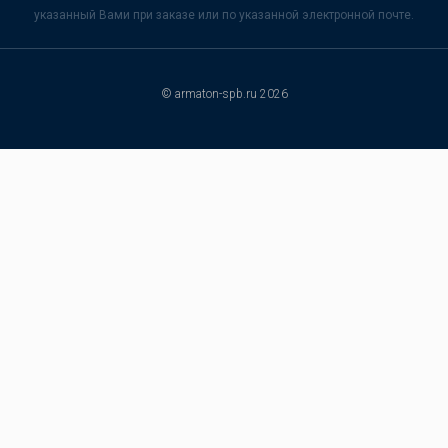
указанный Вами при заказе или по указанной электронной почте.
© armaton-spb.ru 2026