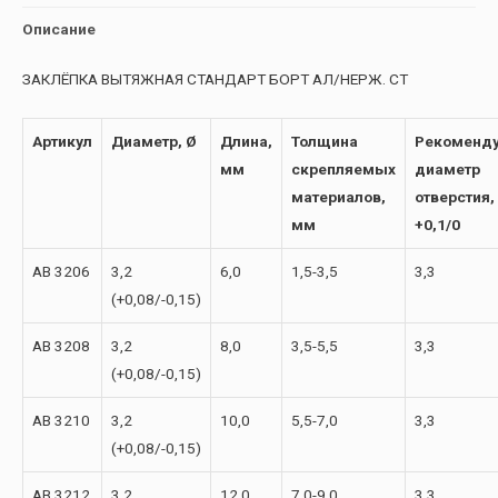
Описание
ЗАКЛЁПКА ВЫТЯЖНАЯ СТАНДАРТ БОРТ АЛ/НЕРЖ. СТ
Артикул
Диаметр, Ø
Длина,
Толщина
Рекоменд
мм
скрепляемых
диаметр
материалов,
отверстия,
мм
+0,1/0
AB 3206
3,2
6,0
1,5-3,5
3,3
(+0,08/-0,15)
AB 3208
3,2
8,0
3,5-5,5
3,3
(+0,08/-0,15)
AB 3210
3,2
10,0
5,5-7,0
3,3
(+0,08/-0,15)
AB 3212
3,2
12,0
7,0-9,0
3,3