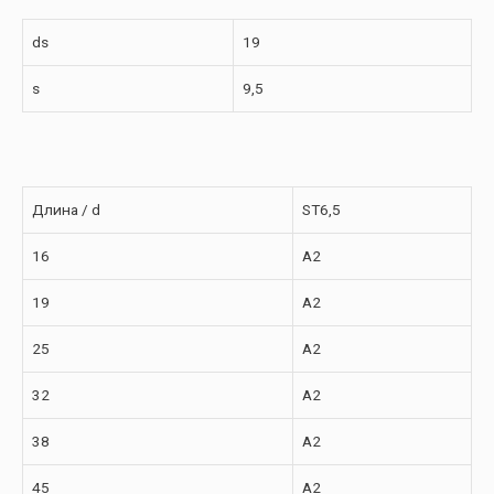
ds
19
s
9,5
Длина / d
ST6,5
16
A2
19
A2
25
A2
32
A2
38
A2
45
A2