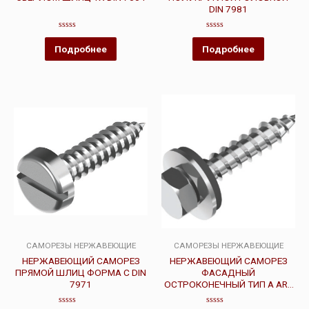
DIN 7981
Оценка
Оценка
0
0
Подробнее
Подробнее
из
из
5
5
САМОРЕЗЫ НЕРЖАВЕЮЩИЕ
САМОРЕЗЫ НЕРЖАВЕЮЩИЕ
НЕРЖАВЕЮЩИЙ САМОРЕЗ
НЕРЖАВЕЮЩИЙ САМОРЕЗ
ПРЯМОЙ ШЛИЦ ФОРМА С DIN
ФАСАДНЫЙ
7971
ОСТРОКОНЕЧНЫЙ ТИП А ART
9098