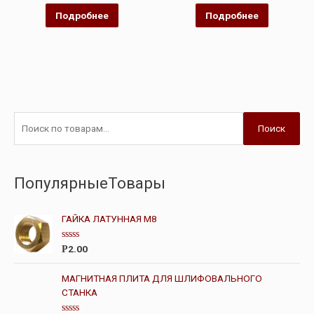
Оценка
Оценка
0
0
Подробнее
Подробнее
из
из
5
5
Поиск
ПопулярныеТовары
ГАЙКА ЛАТУННАЯ М8
О
2.00
Р
ц
е
н
МАГНИТНАЯ ПЛИТА ДЛЯ ШЛИФОВАЛЬНОГО
к
СТАНКА
а
0
и