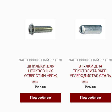
ЗАПРЕССОВОЧНЫЙ КРЕПЕЖ
ЗАПРЕССОВОЧНЫЙ КРЕПЕЖ
ШПИЛЬКИ ДЛЯ
ВТУЛКИ ДЛЯ
НЕСКВОЗНЫХ
ТЕКСТОЛИТА RKFE-
ОТВЕРСТИЙ НЕРЖ
УГЛЕРОДИСТАЯ СТАЛЬ
Оценка
Оценка
27.00
25.00
Р
Р
0
0
из
из
5
5
Подробнее
Подробнее