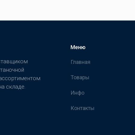
Меню
оставщиком
Главная
станочной
Товары
 ассортиментом
а складе.
Инфо
Контакты