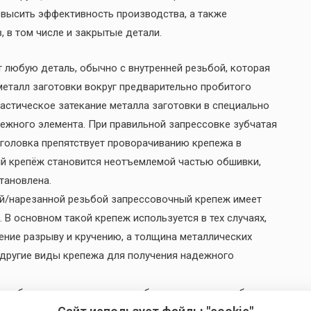
овысить эффективность производства, а также
 в том числе и закрытые детали.
любую деталь, обычно с внутренней резьбой, которая
металл заготовки вокруг предварительно пробитого
ластическое затекание металла заготовки в специально
ежного элемента. При правильной запрессовке зубчатая
я головка препятствует проворачиванию крепежа в
ый крепёж становится неотъемлемой частью обшивки,
становлена.
ой/нарезанной резьбой запрессовочный крепеж имеет
 основном такой крепеж используется в тех случаях,
ние разрыву и кручению, а толщина металлических
 другие виды крепежа для получения надежного
яет обеспечить надежное резьбовое соединение, бывает