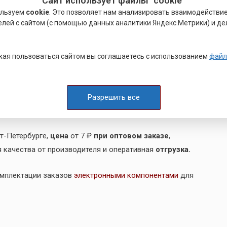
Сайт использует файлы "cookie"
овочный крепеж. Этот крепеж можно запрессовывать
ользуем
cookie
. Это позволяет нам анализировать взаимодействи
 конечной сборки. Довольно часто использование
елей с сайтом (с помощью данных аналитики Яндекс.Метрики) и де
ину листа из-за компактной конструкции и низкого
ешний вид изделия.
вать в тех случаях, когда узел или деталь нужно быстро
ая пользоваться сайтом вы соглашаетесь с использованием
файл
 гайки и крепежные детали. Если выясняется, что
и другого изделия становятся недоступны, то в этом
, который устанавливается машинным способом. Таким
Разрешить все
орки, в том числе в условиях эксплуатации.
т-Петербурге,
цена
от 7 ₽
при оптовом заказе
,
я качества от производителя и оперативная
отгрузка.
омплектации заказов
электронными компонентами
для