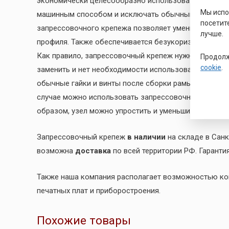
экономически целесообразно использовать запресс
Мы исп
машинным способом и исключать обычный крепеж из
посетит
запрессовочного крепежа позволяет уменьшить толщ
лучше.
профиля. Также обеспечивается безукоризненный вн
Как правило, запрессовочный крепеж нужно использо
Продолж
cookie
.
заменить и нет необходимости использовать обычные
обычные гайки и винты после сборки рамы, шкафа ил
случае можно использовать запрессовочный крепеж
образом, узел можно упростить и уменьшить время сб
Запрессовочный крепеж
в наличии
на складе в Санк
возможна
доставка
по всей территории РФ. Гаранти
Также наша компания располагает возможностью к
печатных плат и приборостроения.
Похожие товары