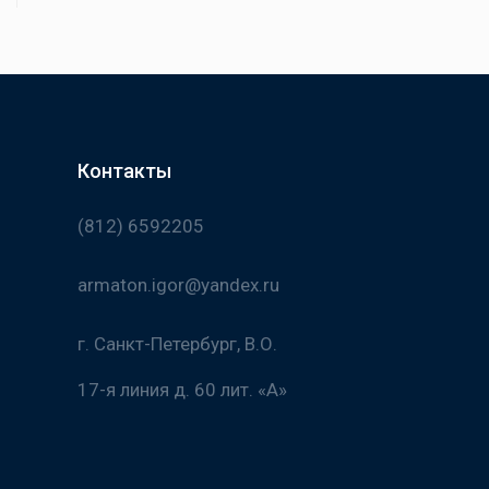
Контакты
(812) 6592205
armaton.igor@yandex.ru
г. Санкт-Петербург, В.О.
17-я линия д. 60 лит. «А»