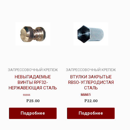
ЗАПРЕССОВОЧНЫЙ КРЕПЕЖ
ЗАПРЕССОВОЧНЫЙ КРЕПЕЖ
НЕВЫПАДАЕМЫЕ
ВТУЛКИ ЗАКРЫТЫЕ
ВИНТЫ RPF32-
RBSO-УГЛЕРОДИСТАЯ
НЕРЖАВЕЮЩАЯ СТАЛЬ
СТАЛЬ
Оценка
Оценка
25.00
22.00
Р
Р
0
4.00
из
из 5
5
Подробнее
Подробнее