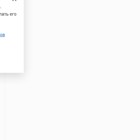
е
лать его
ов