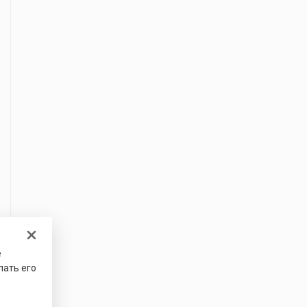
е
лать его