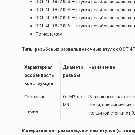
ОСТ 4Г 0.822.003 — втулки резьбовые разва
ОСТ 4Г 0.822.004 — втулки резьбовые развал
ОСТ 4Г 0.822.005 — втулки резьбовые развал
ОСТ 4Г 0.822.006 — втулки резьбовые развал
По чертежам.
Типы резьбовых развальцовочных втулок ОСТ 4Г 
Характерная
Диаметр
Назначение
особенность
резьбы
конструкции
Сквозные
От М2 до
Развальцовываются в
М8
стали, алюминиевых сп
Глухие
толщиной стенки от 0,
Материалы для развальцовочных втулок (стандар