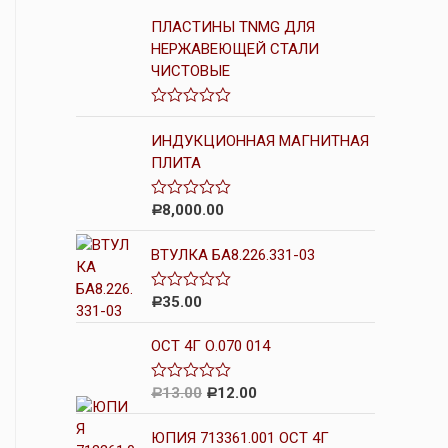
ПЛАСТИНЫ TNMG ДЛЯ
НЕРЖАВЕЮЩЕЙ СТАЛИ
ЧИСТОВЫЕ
О
ц
ИНДУКЦИОННАЯ МАГНИТНАЯ
е
ПЛИТА
н
к
а
0
8,000.00
О
Р
и
ц
з
е
5
ВТУЛКА БА8.226.331-03
н
к
а
0
35.00
О
Р
и
ц
з
е
5
ОСТ 4Г О.070 014
н
к
а
0
13.00
12.00
О
Р
Р
и
ц
з
е
5
ЮПИЯ 713361.001 ОСТ 4Г
н