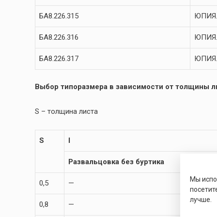
БА8.226.315
ЮПИЯ.
БА8.226.316
ЮПИЯ.
БА8.226.317
ЮПИЯ.
Выбор типоразмера в зависимости от толщины ли
S – толщина листа
S
l
Развальцовка без буртика
Мы исп
0,5
—
посетит
лучше.
0,8
—