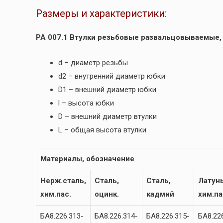
Размеры и характеристики:
РА 007.1 Втулки резьбовые развальцовываемые,
d – диаметр резьбы
d2 – внутренний диаметр юбки
D1 – внешний диаметр юбки
l – высота юбки
D – внешний диаметр втулки
L – общая высота втулки
Материалы, обозначение
Нерж.сталь,
Сталь,
Сталь,
Латунь
хим.пас.
оцинк.
кадмий
хим.па
БА8.226.313-
БА8.226.314-
БА8.226.315-
БА8.22