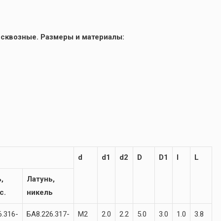
 сквозные. Размеры и материалы:
d
d1
d2
D
D1
l
L
,
Латунь,
с.
никель
6.316-
БА8.226.317-
М2
2.0
2.2
5.0
3.0
1.0
3.8