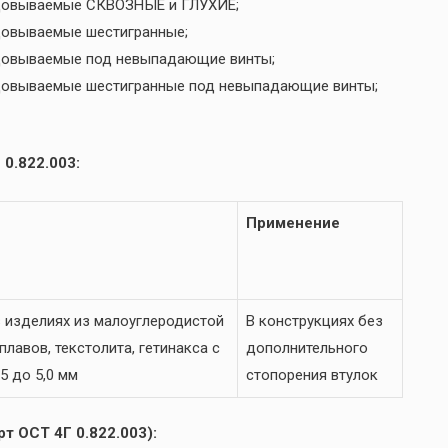
льцовываемые СКВОЗНЫЕ и ГЛУХИЕ;
ьцовываемые шестигранные;
ьцовываемые под невыпадающие винты;
ьцовываемые шестигранные под невыпадающие винты;
0.822.003:
Применение
 изделиях из малоуглеродистой
В конструкциях без
лавов, текстолита, гетинакса с
дополнительного
5 до 5,0 мм
стопорения втулок
т ОСТ 4Г 0.822.003):