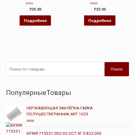
Оценка
Оценка
Р
25.00
Р
22.00
0
0
из
из
5
5
Подробнее
Подробнее
Поиск
ПопулярныеТовары
НЕРЖАВЕЮЩАЯ ЗАКЛЁПКА-ГАЙКА
ПОЛУШЕСТИГРАННИК ART 1029
О
ц
ЮПИЯ 715331.002-02 ОСТ 4Г 0.822.003
е