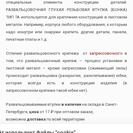
специальные элементы конструкции деталей.
РАЗВАЛЬЦОВОЧНАЯ ГЛУХАЯ РЕЗЬБОВАЯ ВТУЛКА (БОНКА)
ТИП ТА используется для крепления конструкций в листовом
металле. Например, корпуса любого оборудования, к которым
надо изнутри или снаружи крепить другие детали, панели,
печатные платы и т.д.
Отличие развальцовочного крепежа от
запрессовочного
в
том, что развальцовочный крепеж — процесс установки в
листовой металл — кроме запрессовки (сжимающей силы)
происходит развальцовка (раскрытие, расклепывание) юбки,
которая всегда есть в конструкции изделия (в
запрессовочном крепеже такой юбки нет).
Развальцовываемые втулки
в наличии
на складе в Санкт-
Петербурге,
цена
от 17 ₽ при оптовом заказе,
возможна
доставка
по всей территории
РФ.
Гарантия качества
от производителя и
йт использует файлы "cookie"