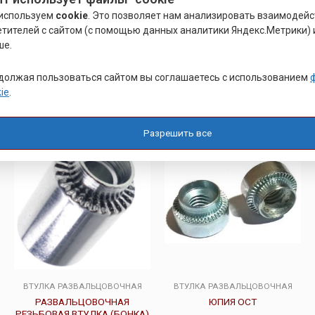
оперативная отгрузка.
используем
cookie
. Это позволяет нам анализировать взаимодей
етителей с сайтом (с помощью данных аналитики Яндекс.Метрики) 
Также наша компания располагает возможностью
ше.
комплектации заказов
электронными компонентами
для
печатных плат и приборостроения.
должая пользоваться сайтом вы соглашаетесь с использованием
ie
.
Похожие товары
Разрешить все
ВТУЛКА РАЗВАЛЬЦОВОЧНАЯ
ВТУЛКА РАЗВАЛЬЦОВОЧНАЯ
РАЗВАЛЬЦОВОЧНАЯ
ЮПИЯ ОСТ
РЕЗЬБОВАЯ ВТУЛКА (БОНКА)