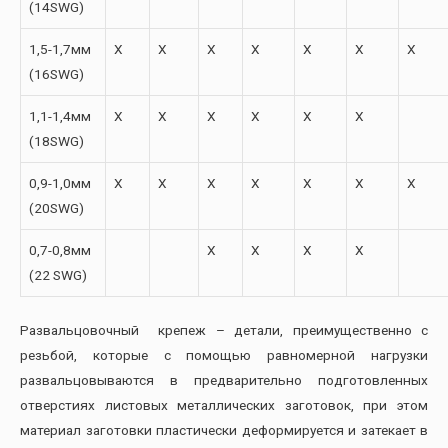
(14SWG)
1,5-1,7мм
X
X
X
X
X
X
X
(16SWG)
1,1-1,4мм
X
X
X
X
X
X
(18SWG)
0,9-1,0мм
X
X
X
X
X
X
X
(20SWG)
0,7-0,8мм
X
X
X
X
(22 SWG)
Развальцовочный крепеж – детали, преимущественно с
резьбой, которые с помощью равномерной нагрузки
развальцовываются в предварительно подготовленных
отверстиях листовых металлических заготовок, при этом
материал заготовки пластически деформируется и затекает в