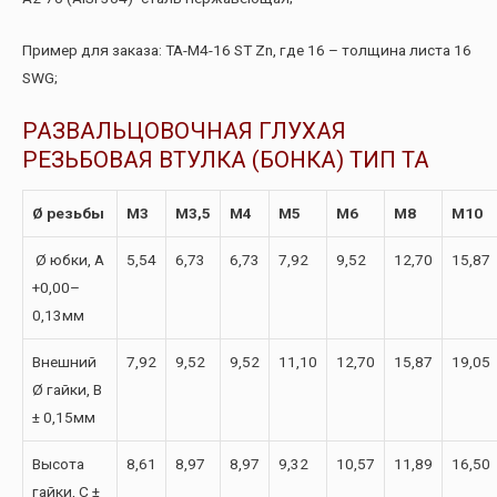
Пример для заказа: TA-M4-16 ST Zn, где 16 – толщина листа 16
SWG;
РАЗВАЛЬЦОВОЧНАЯ ГЛУХАЯ
РЕЗЬБОВАЯ ВТУЛКА (БОНКА) ТИП ТА
Ø резьбы
М3
М3,5
М4
М5
М6
М8
М10
Ø юбки, A
5,54
6,73
6,73
7,92
9,52
12,70
15,87
+0,00–
0,13мм
Внешний
7,92
9,52
9,52
11,10
12,70
15,87
19,05
Ø гайки, B
± 0,15мм
Высота
8,61
8,97
8,97
9,32
10,57
11,89
16,50
гайки, C ±