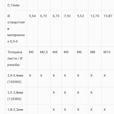
0,13мм
Ø
5,54
6,73
6,73
7,92
9,52
12,70
15,87
отверстия
в
материале
± 0,5-0
Толщина
М3
М3,5
М4
М5
М6
М8
М10
листа / Ø
резьбы
2,9-3,4мм
X
X
X
X
X
X
X
(10SWG)
2,3-2,8мм
X
X
X
X
(12SWG)
1,8-2,2мм
X
X
X
X
X