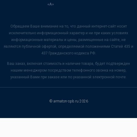
«А»
Обращаем Ваше внимание на то, что данный интернет-сайт носит
исключительно информационный характер и ни при каких условиях
информационные материалы и цены, размещенные на сайте, не
являются публичной офертой, определяемой положениями Статей 435 и
437 Гражданского кодекса РФ.
Ваш заказ, включая стоимость и наличие товара, будет подтвержден
нашим менеджером посредством телефонного звонка на номер,
указанный Вами при заказе или по указанной электронной почте.
© armaton-spb.ru 2026