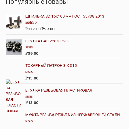
ПопулярныеТовары
ШПИЛЬКА SD 16х100 мм ГОСТ 55738 2013
Оценка
112.00
99.00
Р
Р
4.00
из 5
ВТУЛКА БА8.226.312-01
О
39.00
Р
ц
е
н
ТОКАРНЫЙ ПАТРОН 3 X 315
к
а
0
О
15.00
Р
и
ц
з
е
5
н
ВТУЛКА РЕЗЬБОВАЯ ПЛАСТИКОВАЯ
к
а
0
О
13.00
Р
и
ц
з
е
5
н
МУФТА РЕЗЬБА РЕЗЬБА ИЗ НЕРЖАВЕЮЩЕЙ СТАЛИ
к
а
0
О
и