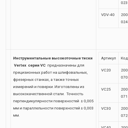
023
VDV-40
200
024
Инструментальные высокоточные тиски
Артикул
Код
Vertex серии VC
предназначены для
VC20
200
прецизионных работ на шлифовальных,
070
фрезерных станках, а также точных
измерений и поверки. Изготовлены из
VC25
200
высококачественной стали. Точность
071
перпендикулярности поверхностей ± 0,005
мм и параллельности поверхностей ± 0,003
VC30
200
мм.
072
VC40
200