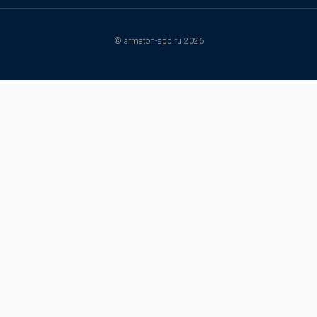
© armaton-spb.ru 2026