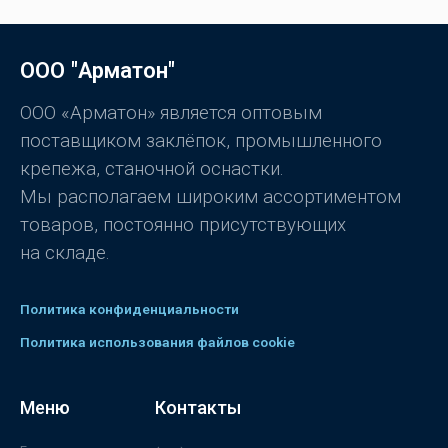
ц
з
е
5
н
к
а
ООО "Арматон"
0
и
з
5
ООО «Арматон» является оптовым
поставщиком заклёпок, промышленного
крепежа, станочной оснастки.
Мы располагаем широким ассортиментом
товаров, постоянно присутствующих
на складе.
Политика конфиденциальности
Политика использования файлов cookie
Меню
Контакты