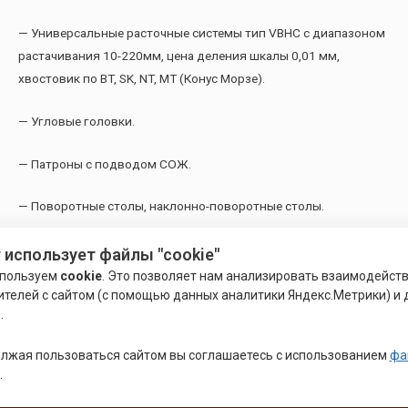
— Универсальные расточные системы тип VBHC с диапазоном
растачивания 10-220мм, цена деления шкалы 0,01 мм,
хвостовик по BT, SK, NT, MT (Конус Морзе).
— Угловые головки.
— Патроны с подводом СОЖ.
— Поворотные столы, наклонно-поворотные столы.
— Делительные головки.
 использует файлы "cookie"
пользуем
cookie
. Это позволяет нам анализировать взаимодейст
— Делительные столы, поворотные патроны.
ителей с сайтом (с помощью данных аналитики Яндекс.Метрики) и 
.
— Кулачковые патроны.
лжая пользоваться сайтом вы соглашаетесь с использованием
фа
.
— Угловые патроны.