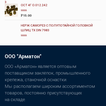
е
5
н
ОСТ 4Г О.012.242
к
а
0
О
15.00
Р
и
ц
з
е
5
н
НЕРЖ САМОРЕЗ С ПОЛУПОТАЙНОЙ ГОЛОВКОЙ
к
ШЛИЦ TX DIN 7983
а
0
и
з
О
5
ц
е
н
к
ООО "Арматон"
а
0
и
з
ООО «Арматон» является оптовым
5
поставщиком заклёпок, промышленного
крепежа, станочной оснастки.
Мы располагаем широким ассортиментом
товаров, постоянно присутствующих
на складе.