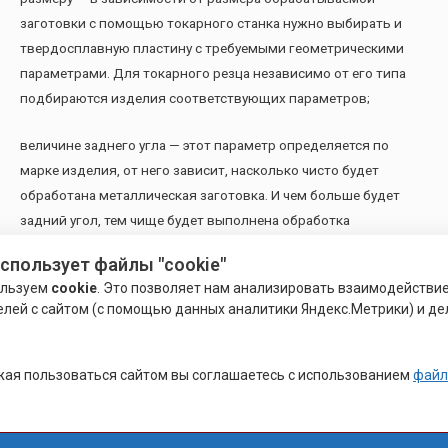
заготовки с помощью токарного станка нужно выбирать и
твердосплавную пластину с требуемыми геометрическими
параметрами. Для токарного резца независимо от его типа
подбираются изделия соответствующих параметров;
величине заднего угла — этот параметр определяется по
марке изделия, от него зависит, насколько чисто будет
обработана металлическая заготовка. И чем больше будет
задний угол, тем чище будет выполнена обработка
поверхности. Пластины с большими задними углами в
использует файлы "cookie"
основном применяются с целью токарной обработки мягких
ользуем
cookie
. Это позволяет нам анализировать взаимодействи
металлов;
елей с сайтом (с помощью данных аналитики Яндекс.Метрики) и де
классу точности — в настоящее время производители
выпускают пластины 5 таких классов. С их помощью можно
ая пользоваться сайтом вы соглашаетесь с использованием
файл
обрабатывать изделия с разными допусками в зависимости
от геометрических параметров заготовки.