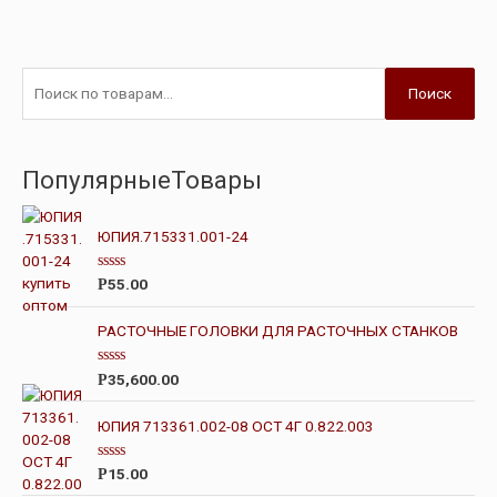
Поиск
ПопулярныеТовары
ЮПИЯ.715331.001-24
О
55.00
Р
ц
е
н
РАСТОЧНЫЕ ГОЛОВКИ ДЛЯ РАСТОЧНЫХ СТАНКОВ
к
а
0
О
35,600.00
Р
и
ц
з
е
5
н
ЮПИЯ 713361.002-08 ОСТ 4Г 0.822.003
к
а
0
О
15.00
Р
и
ц
з