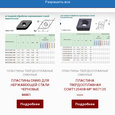
Разрешить все
Похожие товары
ПЛАСТИНЫ ТВЕРДОСПЛАВНЫЕ
ПЛАСТИНЫ ТВЕРДОСПЛАВНЫЕ
СМЕННЫЕ
СМЕННЫЕ
ПЛАСТИНЫ DNMG ДЛЯ
ПЛАСТИНА
НЕРЖАВЕЮЩЕЙ СТАЛИ
ТВЕРДОСПЛАВНАЯ
ЧЕРНОВЫЕ
CCMT120408-MP WS7125
Оценка
Оценка
4.50
0
Подробнее
Подробнее
из 5
из
5