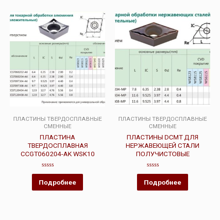
ПЛАСТИНЫ ТВЕРДОСПЛАВНЫЕ
ПЛАСТИНЫ ТВЕРДОСПЛАВНЫЕ
СМЕННЫЕ
СМЕННЫЕ
ПЛАСТИНА
ПЛАСТИНЫ DCMT ДЛЯ
ТВЕРДОСПЛАВНАЯ
НЕРЖАВЕЮЩЕЙ СТАЛИ
CCGT060204-AK WSK10
ПОЛУЧИСТОВЫЕ
Оценка
Оценка
0
0
Подробнее
Подробнее
из
из
5
5