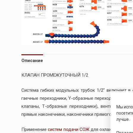
Описание
КЛАПАН ПРОМЕЖУТОЧНЫЙ 1/2
Система гибких модульных трубок 1/2″ включает в
гаечные переходники, Y-образные переходники, угл
клапаны, Т-образные переходники), вентиля и бол
Мы исп
посетит
прямые наконечники, наконечники прямого потока).
лучше.
Применение
систем подачи СОЖ
для охлаждения инс
Продолж