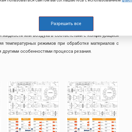
 в системе и точную направленность подачи смазочно-
Разрешить все
ый рынок все необходимые составляющие для сборки
жидкости или воздуха в соответствии с конфигурацией
ия температурных режимов при обработке материалов с
 другими особенностями процесса резания.