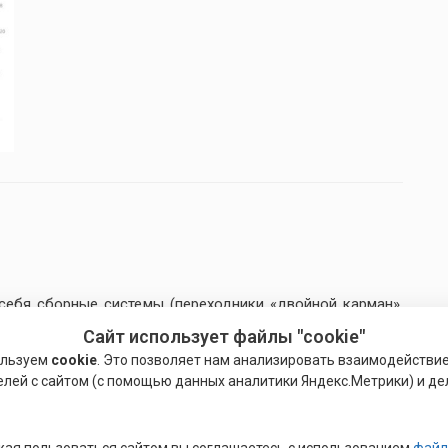
 себя сборные системы (переходники «двойной карман»,
овые элементы, удлинительные элементы, промежуточные
Сайт использует файлы "cookie"
ьшой ассортимент наконечников (угловые наконечники,
ользуем
cookie
. Это позволяет нам анализировать взаимодействи
елей с сайтом (с помощью данных аналитики Яндекс.Метрики) и де
трумента и заготовки при обработке на металлорежущих
ая пользоваться сайтом вы соглашаетесь с использованием
файл