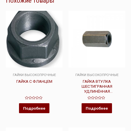
Похожие товары
ГАЙКИ ВЫСОКОПРОЧНЫЕ
ГАЙКИ ВЫСОКОПРОЧНЫЕ
ГАЙКА С ФЛАНЦЕМ
ГАЙКА ВТУЛКА
ШЕСТИГРАННАЯ
УДЛИНЁННАЯ
ВЫСОКОПРОЧНАЯ DIN 6334
Оценка
Оценка
0
0
Подробнее
Подробнее
из
из
5
5