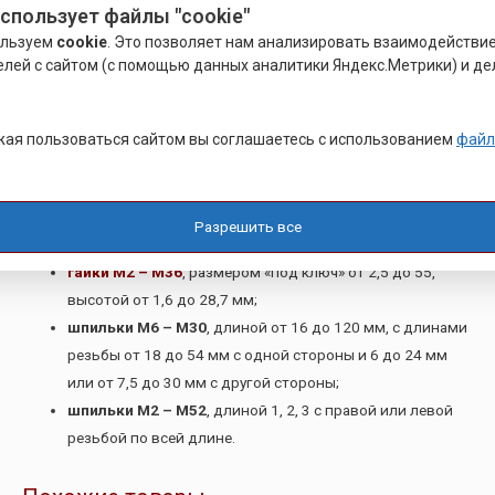
использует файлы "cookie"
от 6 до 220 мм;
ользуем
cookie
. Это позволяет нам анализировать взаимодействи
винты М3 – М16
с потайной головкой и внутренним
елей с сайтом (с помощью данных аналитики Яндекс.Метрики) и де
отверстием под шестигранник с размером «под ключ» 2
– 10, общей длиной от 4 до 150 мм и длиной
нарезанной части от 12 до 38 мм;
ая пользоваться сайтом вы соглашаетесь с использованием
файл
винты М3 – М20
с цилиндрической головкой и
внутренним отверстием под шестигранник с размером
«под ключ» 2,5 – 19, общей длиной от 6 до 160 мм и
Разрешить все
длиной нарезанной части от 18 до 52 мм;
гайки М2 – М36
, размером «под ключ» от 2,5 до 55,
высотой от 1,6 до 28,7 мм;
шпильки М6 – М30
, длиной от 16 до 120 мм, с длинами
резьбы от 18 до 54 мм с одной стороны и 6 до 24 мм
или от 7,5 до 30 мм с другой стороны;
шпильки М2 – М52
, длиной 1, 2, 3 с правой или левой
резьбой по всей длине.