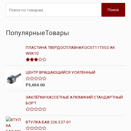
Поиск
ПопулярныеТовары
ПЛАСТИНА ТВЕРДОСПЛАВНАЯ DCGT11T302-AK
WSK10
Оценк
а
3.00
ЦЕНТР ВРАЩАЮЩИЙСЯ УСИЛЕННЫЙ
из 5
О
3,650.00
Р
ц
е
н
ЗАКЛЁПКИ КАССЕТНЫЕ АЛЮМИНИЙ СТАНДАРТНЫЙ
к
БОРТ
а
0
и
з
О
5
ц
ВТУЛКА БА8.226.327-01
е
н
к