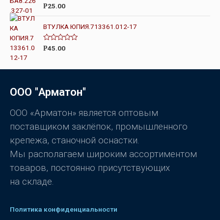
О
а
25.00
Р
ц
0
е
и
н
з
ВТУЛКА ЮПИЯ.713361.012-17
к
5
а
0
О
45.00
Р
и
ц
з
е
5
н
к
а
0
ООО "Арматон"
и
з
5
ООО «Арматон» является оптовым
поставщиком заклёпок, промышленного
крепежа, станочной оснастки.
Мы располагаем широким ассортиментом
товаров, постоянно присутствующих
на складе.
Политика конфиденциальности