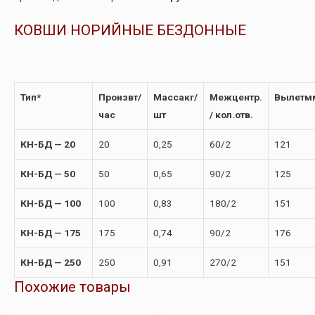
КОВШИ НОРИЙНЫЕ БЕЗДОННЫЕ
Тип*
Произв
т/
Масса
кг/
Межцентр.
Вылет
м
час
шт
/ кол.отв.
КН-БД — 20
20
0,25
60/2
121
КН-БД — 50
50
0,65
90/2
125
КН-БД — 100
100
0,83
180/2
151
КН-БД — 175
175
0,74
90/2
176
КН-БД — 250
250
0,91
270/2
151
Похожие товары