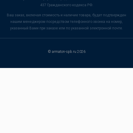
437 Гражданского кодекса РФ.
Ваш заказ, включая стоимость и наличие товара, будет подтвержден
нашим менеджером посредством телефонного звонка на номер,
указанный Вами при заказе или по указанной электронной почте.
© armaton-spb.ru 2026