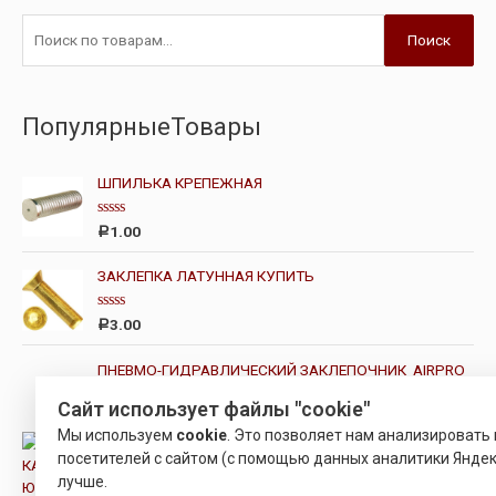
Поиск
ПопулярныеТовары
ШПИЛЬКА КРЕПЕЖНАЯ
О
1.00
Р
ц
е
н
ЗАКЛЕПКА ЛАТУННАЯ КУПИТЬ
к
а
0
О
3.00
Р
и
ц
з
е
5
н
ПНЕВМО-ГИДРАВЛИЧЕСКИЙ ЗАКЛЕПОЧНИК AIRPRO
к
а
Сайт использует файлы "cookie"
0
Оценка
17,600.00
Р
и
5.00
из 5
Мы используем
cookie
. Это позволяет нам анализировать
з
5
посетителей с сайтом (с помощью данных аналитики Яндек
ВТУЛКА ЮПИЯ.713361.007-20
лучше.