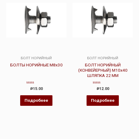
БОЛТ НОРИЙНЫЙ
БОЛТ НОРИЙНЫЙ
БОЛТЫ НОРИЙНЫЕ М8х30
БОЛТ НОРИЙНЫЙ
(КОНВЕЙЕРНЫЙ) М10х40
ШЛЯПКА 22 ММ
Оценка
Оценка
15.00
12.00
Р
Р
0
0
из
из
5
5
Подробнее
Подробнее