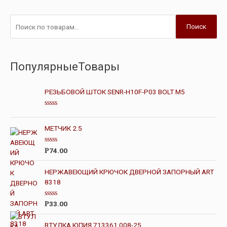
Поиск
ПопулярныеТовары
РЕЗЬБОВОЙ ШТОК SENR-H10F-P03 BOLT M5
О
ц
е
МЕТЧИК 2.5
н
к
а
О
74.00
Р
0
ц
и
е
з
н
НЕРЖАВЕЮЩИЙ КРЮЧОК ДВЕРНОЙ ЗАПОРНЫЙ ART
5
к
8318
а
0
и
з
О
33.00
Р
5
ц
е
н
ВТУЛКА ЮПИЯ.713361.008-25