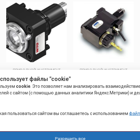
ПРИВОДНОЙ ИНСТРУМЕНТ
ПРИВОДНОЙ ИНСТРУМЕНТ
БЛОКИ WTO
ПРИВОДНОЙ БЛОК
использует файлы "cookie"
ользуем
cookie
. Это позволяет нам анализировать взаимодействи
елей с сайтом (с помощью данных аналитики Яндекс.Метрики) и де
Оценка
Оценка
0
4.00
Подробнее
Подробнее
из
из 5
5
ая пользоваться сайтом вы соглашаетесь с использованием
файл
Разрешить все