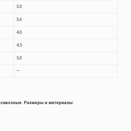
3,0
3,6
4,0
4,5
5,0
—
 сквозные. Размеры и материалы: