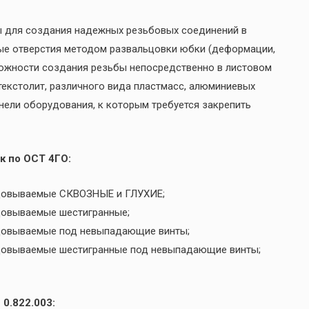
ы для создания надежных резьбовых соединений в
ые отверстия методом развальцовки юбки (деформации,
можности создания резьбы непосредственно в листовом
 текстолит, различного вида пластмасс, алюминиевых
анели оборудования, к которым требуется закрепить
к по ОСТ 4ГО:
льцовываемые СКВОЗНЫЕ и ГЛУХИЕ;
ьцовываемые шестигранные;
ьцовываемые под невыпадающие винты;
ьцовываемые шестигранные под невыпадающие винты;
0.822.003: