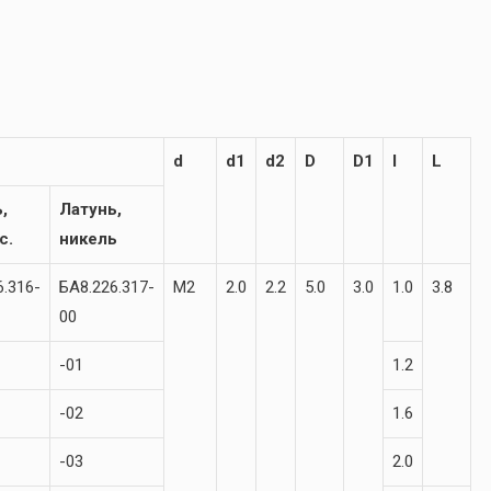
d
d1
d2
D
D1
l
L
,
Латунь,
с.
никель
6.316-
БА8.226.317-
М2
2.0
2.2
5.0
3.0
1.0
3.8
00
-01
1.2
-02
1.6
-03
2.0