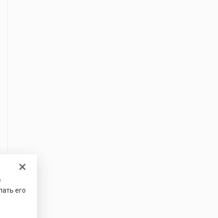
е
лать его