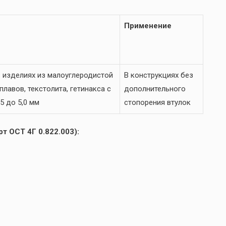
Применение
 изделиях из малоуглеродистой
В конструкциях без
лавов, текстолита, гетинакса с
дополнительного
5 до 5,0 мм
стопорения втулок
т ОСТ 4Г 0.822.003):