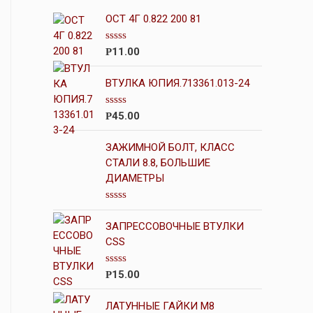
ОСТ 4Г 0.822 200 81
О
11.00
Р
ц
е
н
ВТУЛКА ЮПИЯ.713361.013-24
к
а
0
О
45.00
Р
и
ц
з
е
5
н
ЗАЖИМНОЙ БОЛТ, КЛАСС
к
СТАЛИ 8.8, БОЛЬШИЕ
а
ДИАМЕТРЫ
0
и
з
5
О
ц
ЗАПРЕССОВОЧНЫЕ ВТУЛКИ
е
н
CSS
к
а
0
О
15.00
Р
и
ц
з
е
5
н
ЛАТУННЫЕ ГАЙКИ М8