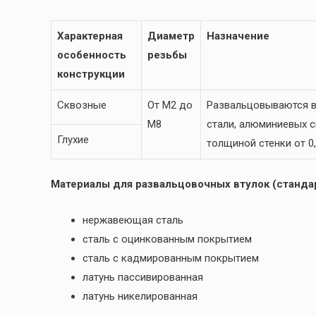
Характерная
Диаметр
Назначение
особенность
резьбы
конструкции
Сквозные
От М2 до
Развальцовываются в
М8
стали, алюминиевых сп
Глухие
толщиной стенки от 0,
Материалы для развальцовочных втулок (стандар
нержавеющая сталь
сталь с оцинкованным покрытием
сталь с кадмированным покрытием
латунь пассивированная
латунь никелированная