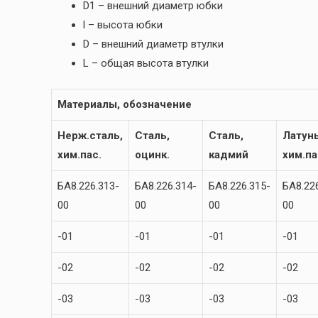
D1 – внешний диаметр юбки
l – высота юбки
D – внешний диаметр втулки
L – общая высота втулки
Материалы, обозначение
Нерж.сталь,
Сталь,
Сталь,
Латунь
хим.пас.
оцинк.
кадмий
хим.па
БА8.226.313-
БА8.226.314-
БА8.226.315-
БА8.22
00
00
00
00
-01
-01
-01
-01
-02
-02
-02
-02
-03
-03
-03
-03