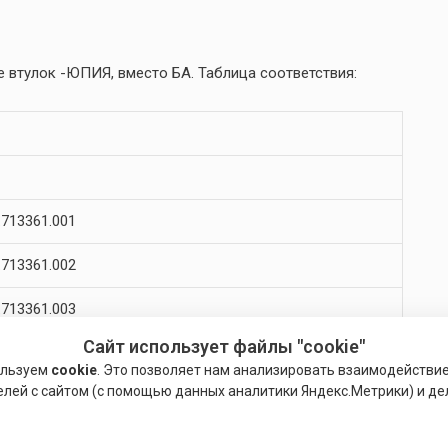
 втулок -ЮПИЯ, вместо БА. Таблица соответствия:
713361.001
713361.002
713361.003
Сайт использует файлы "cookie"
713361.004
ользуем
cookie
. Это позволяет нам анализировать взаимодействи
елей с сайтом (с помощью данных аналитики Яндекс.Метрики) и де
713361.005