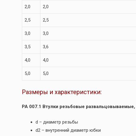
2,0
2,0
2,5
2,5
3,0
3,0
3,5
3,6
4,0
4,0
5,0
5,0
Размеры и характеристики:
РА 007.1 Втулки резьбовые развальцовываемые,
d – диаметр резьбы
d2 – внутренний диаметр юбки