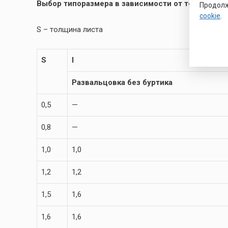
Выбор типоразмера в зависимости от толщины ли
Продолж
cookie
.
S – толщина листа
S
l
Развальцовка без буртика
0,5
—
0,8
—
1,0
1,0
1,2
1,2
1,5
1,6
1,6
1,6