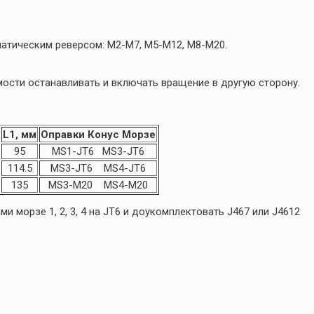
атическим реверсом: M2-M7, M5-M12, M8-M20.
ости останавливать и включать вращение в другую сторону.
L1, мм
Оправки Конус Морзе
95
MS1-JT6 MS3-JT6
114.5
MS3-JT6 MS4-JT6
135
MS3-M20 MS4-M20
 морзе 1, 2, 3, 4 на JT6 и доукомплектовать J467 или J4612