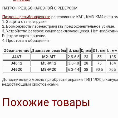
ПАТРОН РЕЗЬБОНАРЕЗНОЙ С РЕВЕРСОМ
Патроны резьбонарезные
реверсивные KM1, КМ3, KM4 с автом
1. Защита от перегрузки.
2. Возможность перенастраивать предохранительное усилие.
3. Устройство реверса: самопереключающееся. Нет необходим
Быстрое переключение.
4. Простота в обращении.
Обозначение
Диапазон резьбы
d, мм
D, мм
D1, мм
L, мм
J467
M2-M7
2.5-6.5
23
55
135
J4612
M5-M12
3.5-10
28
75
164
J4620
M8-M20
6.3-14
38
90.5
205
Дополнительно можно приобрести оправки ТИП 1920 с конусами
недостающими хвостовиками.
Похожие товары