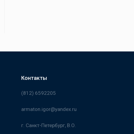
Контакты
(812) 6592205
armaton.igor@yandex.ru
г. Санкт-Петербург, В.О.