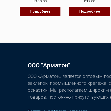
Оценка
Оценка
450.00
17.00
Р
Р
0
0
из
из
5
5
Подробнее
Подробнее
ООО "Арматон"
ООО «Арматон» является оптовым п
заклёпок, промышленного крепежа, 
оснастки. Мы располагаем широким
товаров, постоянно присутствующих н