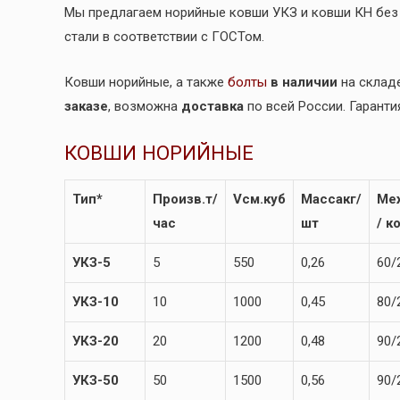
Мы предлагаем норийные ковши УКЗ и ковши КН без
стали в соответствии с ГОСТом.
Ковши норийные, а также
болты
в наличии
на складе
заказе
, возможна
доставка
по всей России. Гаранти
КОВШИ НОРИЙНЫЕ
Тип*
Произв.
т/
V
см.куб
Масса
кг/
Ме
час
шт
/ к
УКЗ-5
5
550
0,26
60/
УКЗ-10
10
1000
0,45
80/
УКЗ-20
20
1200
0,48
90/
УКЗ-50
50
1500
0,56
90/