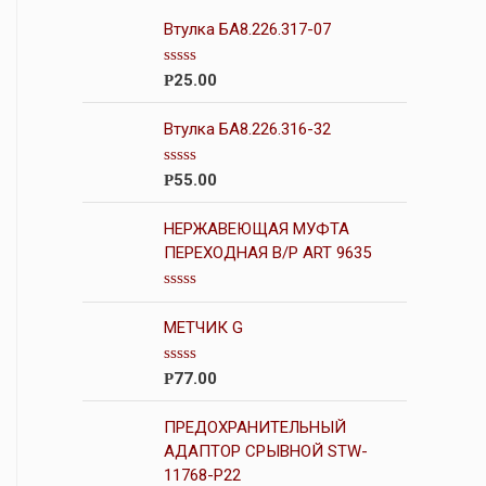
Втулка БА8.226.317-07
О
25.00
Р
ц
е
н
Втулка БА8.226.316-32
к
а
0
О
55.00
Р
и
ц
з
е
5
н
НЕРЖАВЕЮЩАЯ МУФТА
к
ПЕРЕХОДНАЯ В/Р ART 9635
а
0
и
О
з
ц
5
МЕТЧИК G
е
н
к
О
77.00
Р
а
ц
0
е
и
н
ПРЕДОХРАНИТЕЛЬНЫЙ
з
к
5
АДАПТОР СРЫВНОЙ STW-
а
11768-P22
0