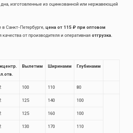
 дна, изготовленные из оцинкованной или нержавеющей
 в Санкт-Петербурге,
цена от 115 ₽ при оптовом
я качества от производителя и оперативная
отгрузка.
жцентр.
Вылет
мм
Ширина
мм
Глубина
мм
ол.отв.
2
100
110
80
2
125
140
100
2
125
160
100
2
130
170
110