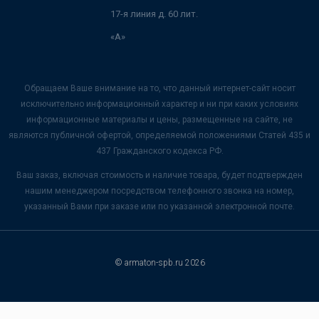
17-я линия д. 60 лит.
«А»
Обращаем Ваше внимание на то, что данный интернет-сайт носит
исключительно информационный характер и ни при каких условиях
информационные материалы и цены, размещенные на сайте, не
являются публичной офертой, определяемой положениями Статей 435 и
437 Гражданского кодекса РФ.
Ваш заказ, включая стоимость и наличие товара, будет подтвержден
нашим менеджером посредством телефонного звонка на номер,
указанный Вами при заказе или по указанной электронной почте.
© armaton-spb.ru 2026