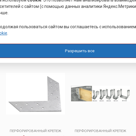
 используем
cookie
. Это позволяет нам анализировать взаимоде
сетителей с сайтом (с помощью данных аналитики Яндекс.Метрики)
такие виды:
чше.
• анкерный,
• уголок усиленный,
одолжая пользоваться сайтом вы соглашаетесь с использование
• z-образный,
okie
.
• равносторонний и т.д.
Разрешить все
Похожие товары
ПЕРФОРИРОВАННЫЙ КРЕПЕЖ
ПЕРФОРИРОВАННЫЙ КРЕПЕЖ