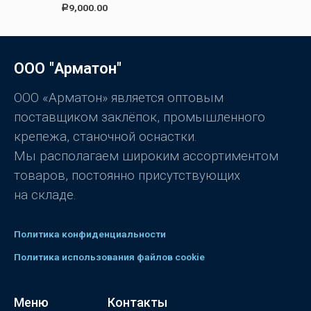
и
О
9,000.00
Р
з
ц
5
е
н
к
а
0
ООО "Арматон"
и
з
5
ООО «Арматон» является оптовым
поставщиком заклёпок, промышленного
крепежа, станочной оснастки.
Мы располагаем широким ассортиментом
товаров, постоянно присутствующих
на складе.
Политика конфиденциальности
Политика использования файлов cookie
Меню
Контакты