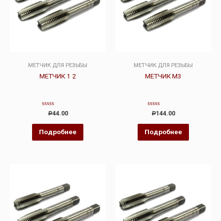
МЕТЧИК ДЛЯ РЕЗЬБЫ
МЕТЧИК ДЛЯ РЕЗЬБЫ
МЕТЧИК 1 2
МЕТЧИК М3
Оценка
Оценка
44.00
144.00
Р
Р
0
0
из
из
5
5
Подробнее
Подробнее