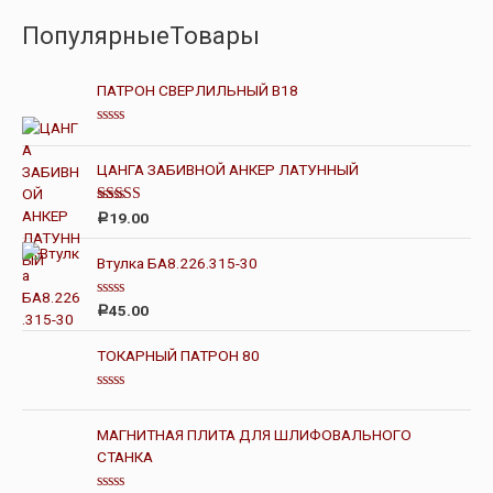
ПопулярныеТовары
ПАТРОН СВЕРЛИЛЬНЫЙ В18
О
ц
е
ЦАНГА ЗАБИВНОЙ АНКЕР ЛАТУННЫЙ
н
к
а
Оценка
19.00
Р
0
4.00
из 5
и
з
Втулка БА8.226.315-30
5
О
45.00
Р
ц
е
н
ТОКАРНЫЙ ПАТРОН 80
к
а
0
О
и
ц
з
е
МАГНИТНАЯ ПЛИТА ДЛЯ ШЛИФОВАЛЬНОГО
5
н
СТАНКА
к
а
0