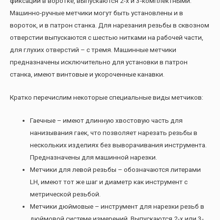
фиксации в воротке, выпускаются 2-х и 3-комплектными.
Машинно-ручные метчики могут быть установлены и в
вороток, и в патрон станка. Для нарезания резьбы в сквозном
отверстии выпускаются с шестью нитками на рабочей части,
для глухих отверстий – с тремя. Машинные метчики
предназначены исключительно для установки в патрон
станка, имеют винтовые и укороченные канавки.
Кратко перечислим некоторые специальные виды метчиков:
Гаечные – имеют длинную хвостовую часть для
нанизывания гаек, что позволяет нарезать резьбы в
нескольких изделиях без выворачивания инструмента.
Предназначены для машинной нарезки.
Метчики для левой резьбы – обозначаются литерами
LH, имеют тот же шаг и диаметр как инструмент с
метрической резьбой.
Метчики дюймовые – инструмент для нарезки резьб в
дюймовой системе измерений. Выпускаются 2-х или 3-