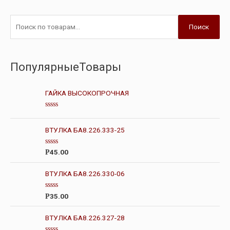
Поиск
ПопулярныеТовары
ГАЙКА ВЫСОКОПРОЧНАЯ
О
ц
е
ВТУЛКА БА8.226.333-25
н
к
а
О
45.00
Р
0
ц
и
е
з
н
ВТУЛКА БА8.226.330-06
5
к
а
0
О
35.00
Р
и
ц
з
е
5
н
ВТУЛКА БА8.226.327-28
к
а