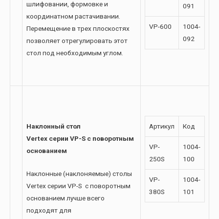
шлифовании, формовке и
091
координатном растачивании.
VP-600
1004-
Перемещение в трех плоскостях
092
позволяет отрегулировать этот
стол под необходимым углом.
Наклонный стол
Артикул
Код
Vertex серии VP-S с поворотным
VP-
1004-
основанием
250S
100
Наклонные (наклоняемые) столы
VP-
1004-
Vertex серии VP-S с поворотным
380S
101
основанием лучше всего
подходят для