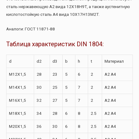
сталь нержавеющую А2 вида 12Х18Н9Т, а также аустенитную
кислотостойкую сталь А4 вида 10Х17Н13М2Т.
Аналоги: ГОСТ 11871-88
Таблица характеристик DIN 1804:
d
d2
d3
b
h
t
Материал
M12X1,5
28
23
5
6
2
A2 A4
M14X1,5
30
25
5
7
2
A2 A4
M16X1,5
32
27
5
7
2
A2 A4
M18X1,5
34
28
6
8
2.5
A2 A4
M20X1,5
36
30
6
8
2.5
A2 A4