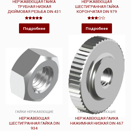
НЕРЖАВЕЮЩАЯ ГАЙКА
НЕРЖАВЕЮЩАЯ
ТРУБНАЯ НИЗКАЯ
ШЕСТИГРАННАЯ ГАЙКА
ДЮЙМОВАЯ РЕЗЬБА DIN 431
КОРОНЧАТАЯ DIN 979
Оценка
Оценка
5.00
3.00
Подробнее
Подробнее
из 5
из 5
ГАЙКИ НЕРЖАВЕЮЩИЕ
ГАЙКИ НЕРЖАВЕЮЩИЕ
НЕРЖАВЕЮЩАЯ
НЕРЖАВЕЮЩАЯ ГАЙКА
ШЕСТИГРАННАЯ ГАЙКА DIN
НАЖИМНАЯ НИЗКАЯ DIN 467
934