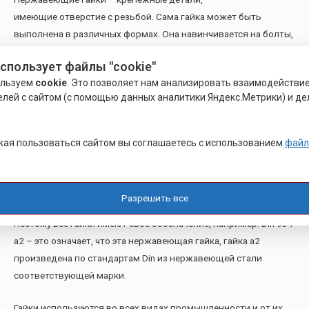
имеющие отверстие с резьбой. Сама гайка может быть
выполнена в различных формах. Она навинчивается на болты,
шпильки, винты или просто на резьбовой участок вала и
использует файлы "cookie"
используется для более качественного закрепления деталей и
ользуем
cookie
. Это позволяет нам анализировать взаимодействи
образует разъемное соединение. Как правило, гайка
елей с сайтом (с помощью данных аналитики Яндекс.Метрики) и де
закручивается на резьбу при помощи специального ключа.
Существует множество форм гаек: шестигранные (под
гаечный ключ), квадратные, круглые, «барашки»
ая пользоваться сайтом вы соглашаетесь с использованием
файл
(закручивается при помощи рук) и др.
Также гайки имеют резьбу с определенным шагом. По всем
вышеперечисленным показателям гайка должна сочетаться с
Разрешить все
той деталью, с которой она и создает разъемное соединение.
Поэтому все гайки имеют свое обозначение, например: Din 934
a2 – это означает, что эта нержавеющая гайка, гайка а2
произведена по стандартам Din из нержавеющей стали
соответствующей марки.
Гайки используются во всех видах промышленности и от их