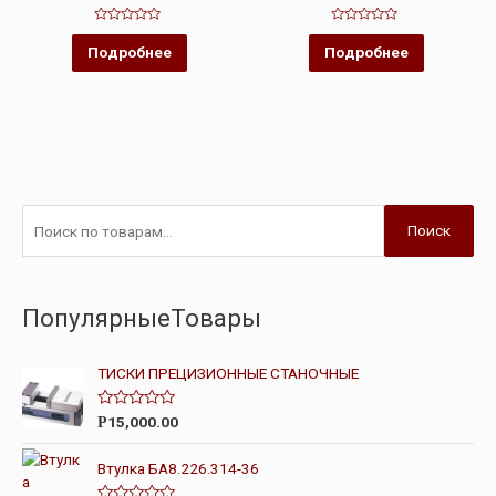
Оценка
Оценка
0
0
Подробнее
Подробнее
из
из
5
5
Поиск
ПопулярныеТовары
ТИСКИ ПРЕЦИЗИОННЫЕ СТАНОЧНЫЕ
О
15,000.00
Р
ц
е
н
Втулка БА8.226.314-36
к
а