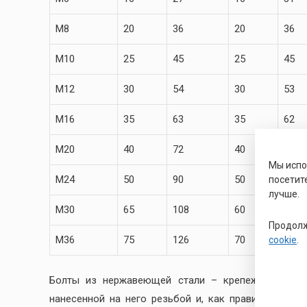
M8
20
36
20
36
M10
25
45
25
45
M12
30
54
30
53
M16
35
63
35
62
M20
40
72
40
71
Мы исп
M24
50
90
50
90
посетит
лучше.
M30
65
108
60
109
Продолж
M36
75
126
70
128
cookie
.
Болты из нержавеющей стали – крепежное изде
нанесенной на него резьбой и, как правило, хотя 