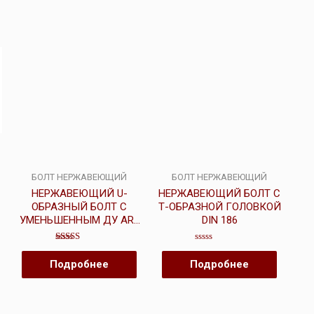
БОЛТ НЕРЖАВЕЮЩИЙ
БОЛТ НЕРЖАВЕЮЩИЙ
С
НЕРЖАВЕЮЩИЙ U-
НЕРЖАВЕЮЩИЙ БОЛТ С
ОБРАЗНЫЙ БОЛТ С
Т-ОБРАЗНОЙ ГОЛОВКОЙ
УМЕНЬШЕННЫМ ДУ ART
DIN 186
9440
Оценка
Оценка
4.25
0
Подробнее
Подробнее
из 5
из
5