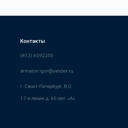
Контакты
(812) 6592205
armaton.igor@yandex.ru
г. Санкт-Петербург, В.О.
17-я линия д. 60 лит. «А»