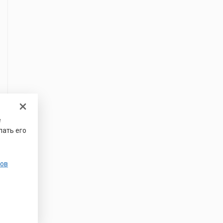
е
лать его
ов