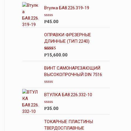
Втулка БА8.226.319-19
О
45.00
Р
ц
е
н
ОПРАВКИ ФРЕЗЕРНЫЕ
к
ДЛИННЫЕ (ТИП 2240)
а
0
и
Оценка
15,600.00
Р
з
4.00
из 5
5
ВИНТ САМОНАРЕЗАЮЩИЙ
ВЫСОКОПРОЧНЫЙ DIN 7516
О
ц
ВТУЛКА БА8.226.332-10
е
н
к
О
35.00
Р
а
ц
0
е
и
н
ТОКАРНЫЕ ПЛАСТИНЫ
з
к
5
ТВЕРДОСПЛАВНЫЕ
а