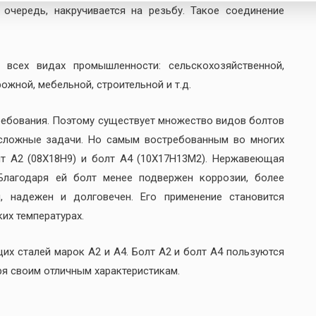
 очередь, накручивается на резьбу. Такое соединение
 всех видах промышленности: сельскохозяйственной,
жной, мебельной, строительной и т.д.
ребования. Поэтому существует множество видов болтов
сложные задачи. Но самым востребованным во многих
т А2 (08Х18Н9) и болт А4 (10Х17Н13М2). Нержавеющая
Благодаря ей болт менее подвержен коррозии, более
, надежен и долговечен. Его применение становится
их температурах.
х сталей марок А2 и А4. Болт А2 и болт А4 пользуются
ря своим отличным характеристикам.