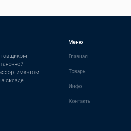
Меню
оставщиком
Главная
станочной
Товары
 ассортиментом
а складе.
Инфо
Контакты