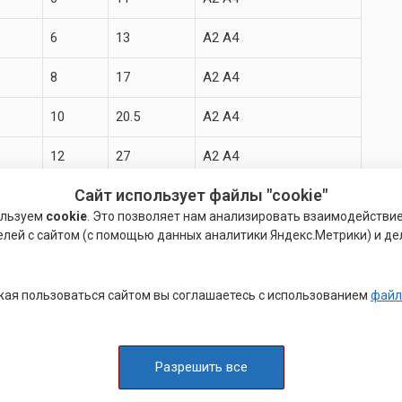
6
13
A2 A4
8
17
A2 A4
10
20.5
A2 A4
12
27
A2 A4
Сайт использует файлы "cookie"
14
30
A2 A4
ользуем
cookie
. Это позволяет нам анализировать взаимодействи
18
36
A2 A4
елей с сайтом (с помощью данных аналитики Яндекс.Метрики) и де
22
45
A2 A4
ая пользоваться сайтом вы соглашаетесь с использованием
файл
26
54
A2 A4
лие, состоящее из стержня цилиндрической формы с
Разрешить все
и не обязательно, шестигранной головки. Болт образует