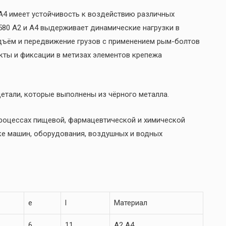
 А4 имеет устойчивость к воздействию различных
580 А2 и А4 выдерживает динамические нагрузки в
одъём и передвижение грузов с применением рым-болтов
ты и фиксации в метизах элементов крепежа
етали, которые выполнены из чёрного металла.
процессах пищевой, фармацевтической и химической
рке машин, оборудования, воздушных и водных
e
l
Материал
6
11
A2 A4