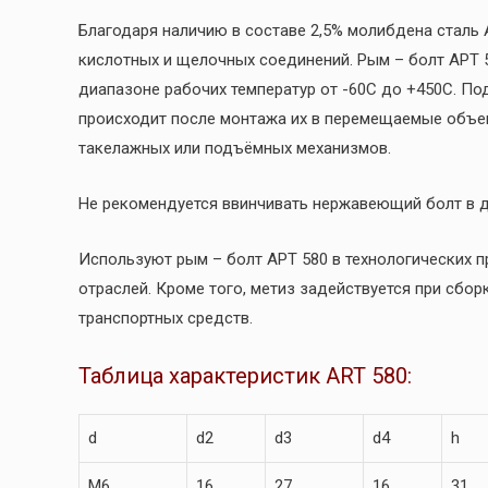
Благодаря наличию в составе 2,5% молибдена сталь
кислотных и щелочных соединений. Рым – болт AРT 
диапазоне рабочих температур от -60С до +450С. П
происходит после монтажа их в перемещаемые объек
такелажных или подъёмных механизмов.
Не рекомендуется ввинчивать нержавеющий болт в д
Используют рым – болт AРT 580 в технологических 
отраслей. Кроме того, метиз задействуется при сбо
транспортных средств.
Таблица характеристик ART 580:
d
d2
d3
d4
h
M6
16
27
16
31