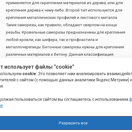
применяется для скрепления материалов из дерева, или для
крепления дерева к чему-либо. Второй тип используется для
крепления металлических профилей и листового металла.
Такие саморезы, как правило, обладают сверлом на конце
резьбы. Кровельные саморезы предназначены для крепления
любой кровли, как шифера, так и профнастила и
металлочерепицы. Бетонные саморезы нужны для крепления
различных материалов к бетону. Данная классификация
считается основной.
т использует файлы "cookie"
Также есть классификация по форме головок: сферические,
используем
cookie
. Это позволяет нам анализировать взаимодейс
полусферические, шестигранные и потайные. И еще одна
тителей с сайтом (с помощью данных аналитики Яндекс.Метрики) и
классификация делит саморезы на различные типы исходя из
е.
размера резьбы.
Саморезы могут быть изготовлены из разных материалов.
олжая пользоваться сайтом вы соглашаетесь с использованием
ф
ie
.
Наиболее популярным является нержавеющий саморез.
Саморез А2 и саморез А4 изготовлены из нержавеющей стали
марок А2 и А4 соответственно.
Разрешить все