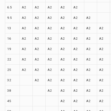
6.5
A2
A2
A2
A2
A2
9.5
A2
A2
A2
A2
A2
A2
13
A2
A2
A2
A2
A2
A2
A2
16
A2
A2
A2
A2
A2
A2
A2
19
A2
A2
A2
A2
A2
A2
A2
22
A2
A2
A2
A2
A2
A2
A2
25
A2
A2
A2
A2
A2
A2
A2
32
A2
A2
A2
A2
A2
A2
38
A2
A2
A2
A2
A2
45
A2
A2
A2
A2