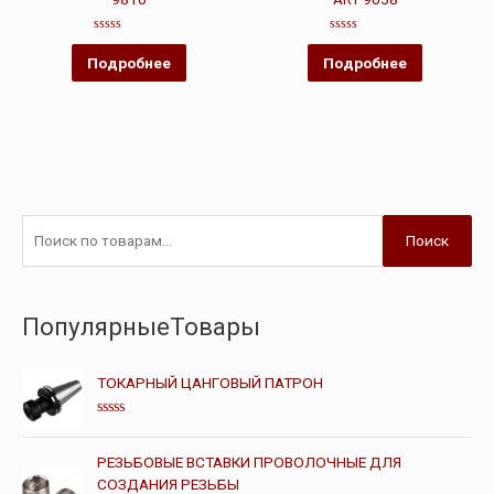
Оценка
Оценка
0
0
Подробнее
Подробнее
из
из
5
5
Поиск
ПопулярныеТовары
ТОКАРНЫЙ ЦАНГОВЫЙ ПАТРОН
О
ц
е
РЕЗЬБОВЫЕ ВСТАВКИ ПРОВОЛОЧНЫЕ ДЛЯ
н
СОЗДАНИЯ РЕЗЬБЫ
к