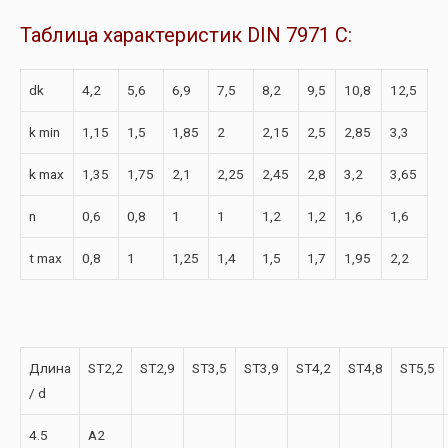
Таблица характеристик DIN 7971 C:
dk
4,2
5,6
6,9
7,5
8,2
9,5
10,8
12,5
k min
1,15
1,5
1,85
2
2,15
2,5
2,85
3,3
k max
1,35
1,75
2,1
2,25
2,45
2,8
3,2
3,65
n
0,6
0,8
1
1
1,2
1,2
1,6
1,6
t max
0,8
1
1,25
1,4
1,5
1,7
1,95
2,2
Длина
ST2,2
ST2,9
ST3,5
ST3,9
ST4,2
ST4,8
ST5,5
/ d
4.5
A2