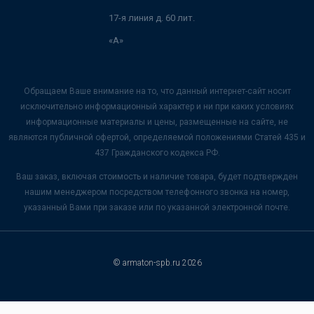
17-я линия д. 60 лит.
«А»
Обращаем Ваше внимание на то, что данный интернет-сайт носит
исключительно информационный характер и ни при каких условиях
информационные материалы и цены, размещенные на сайте, не
являются публичной офертой, определяемой положениями Статей 435 и
437 Гражданского кодекса РФ.
Ваш заказ, включая стоимость и наличие товара, будет подтвержден
нашим менеджером посредством телефонного звонка на номер,
указанный Вами при заказе или по указанной электронной почте.
© armaton-spb.ru 2026