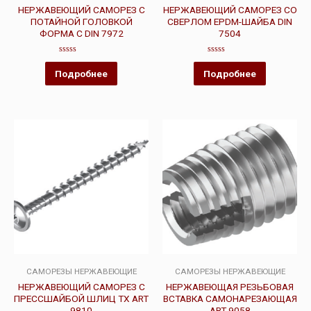
НЕРЖАВЕЮЩИЙ САМОРЕЗ С
НЕРЖАВЕЮЩИЙ САМОРЕЗ СО
ПОТАЙНОЙ ГОЛОВКОЙ
СВЕРЛОМ EPDM-ШАЙБА DIN
ФОРМА С DIN 7972
7504
Оценка
Оценка
0
0
Подробнее
Подробнее
из
из
5
5
САМОРЕЗЫ НЕРЖАВЕЮЩИЕ
САМОРЕЗЫ НЕРЖАВЕЮЩИЕ
НЕРЖАВЕЮЩИЙ САМОРЕЗ С
НЕРЖАВЕЮЩАЯ РЕЗЬБОВАЯ
ПРЕССШАЙБОЙ ШЛИЦ TX ART
ВСТАВКА САМОНАРЕЗАЮЩАЯ
9810
ART 9058