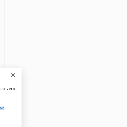
е
лать его
ов