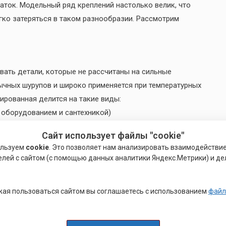
таток. Модельный ряд креплений настолько велик, что
егко затеряться в таком разнообразии. Рассмотрим
ать детали, которые не рассчитаны на сильные
ычных шурупов и широко применяется при температурных
ированная делится на такие виды:
м оборудованием и сантехникой)
ях средней нагрузки)
Сайт использует файлы "cookie"
ирокое применение в вентиляционных конструкциях)
ользуем
cookie
. Это позволяет нам анализировать взаимодействи
елей с сайтом (с помощью данных аналитики Яндекс.Метрики) и де
еним в случаях высоких нагрузок, где части конструкции
ая пользоваться сайтом вы соглашаетесь с использованием
файл
сфере применения этот вид крепежа можно назвать
ния можно выделить такие типы: