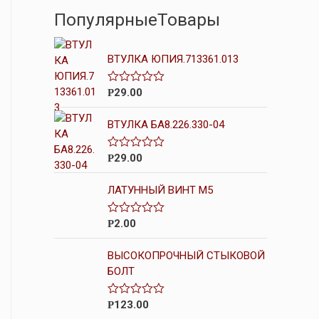
ПопулярныеТовары
ВТУЛКА ЮПИЯ.713361.013
29.00
О
Р
ц
е
ВТУЛКА БА8.226.330-04
н
к
а
0
29.00
О
Р
и
ц
з
е
5
ЛАТУННЫЙ ВИНТ М5
н
к
а
0
2.00
О
Р
и
ц
з
е
5
ВЫСОКОПРОЧНЫЙ СТЫКОВОЙ
н
к
БОЛТ
а
0
и
123.00
О
Р
з
ц
5