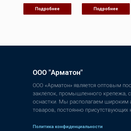
Оценка
Оценка
0
0
Подробнее
Подробнее
из
из
5
5
ООО "Арматон"
ООО «Арматон» является оптовым п
заклёпок, промышленного крепежа, 
оснастки. Мы располагаем широким
товаров, постоянно присутствующих н
Политика конфиденциальности