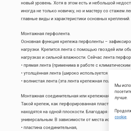
новый уровень. Хотя в этом есть и небольшой недос
иногда не только новичку, но и мастеру со стажем л
главные виды и характеристики основных креплений.
Монтажная перфолента.
Основная функция крепежа перфоленты – зафиксиров
нагрузки. Крепится лента с помощью гвоздей или об
нагрузках и сильной влажности. Сейчас лента перфор
• прямая лента (применима в работе с климатически
• утолщённая лента (широко используется в креплени
• волнистая лента (эта лента крепежная получила ш
Мы исп
посетит
Монтажная соединительная или крепежная пластина.
лучше.
Такой крепеж, как перфорированная пластина — прим
Продолж
находятся на одной плоскости. Благодаря широкой 
cookie
.
универсальным. В зависимости от места использова
• пластина соединительная,