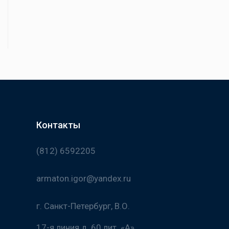
Контакты
(812) 6592205
armaton.igor@yandex.ru
г. Санкт-Петербург, В.О.
17-я линия д. 60 лит. «А»