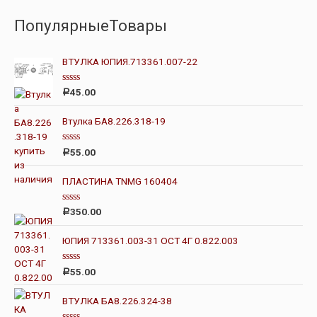
ПопулярныеТовары
ВТУЛКА ЮПИЯ.713361.007-22
О
45.00
Р
ц
е
н
Втулка БА8.226.318-19
к
а
0
О
55.00
Р
и
ц
з
е
5
н
ПЛАСТИНА TNMG 160404
к
а
0
О
350.00
Р
и
ц
з
е
5
н
ЮПИЯ 713361.003-31 ОСТ 4Г 0.822.003
к
а
0
О
55.00
Р
и
ц
з
е
5
н
ВТУЛКА БА8.226.324-38
к
а