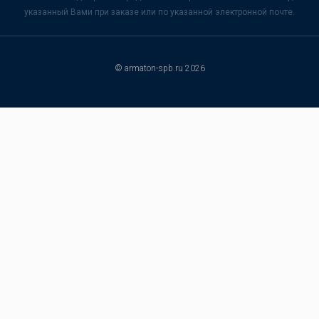
указанный Вами при заказе или по указанной электронной почте.
© armaton-spb.ru 2026