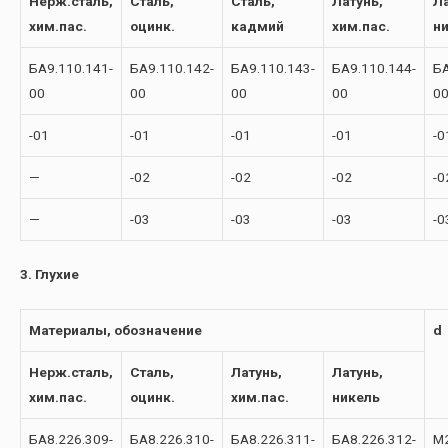
Нерж.сталь,
Сталь,
Сталь,
Латунь,
Ла
хим.пас.
оцинк.
кадмий
хим.пас.
н
БА9.110.141-
БА9.110.142-
БА9.110.143-
БА9.110.144-
БА
00
00
00
00
0
-01
-01
-01
-01
-0
—
-02
-02
-02
-0
—
-03
-03
-03
-0
3. Глухие
Материалы, обозначение
d
Нерж.сталь,
Сталь,
Латунь,
Латунь,
хим.пас.
оцинк.
хим.пас.
никель
БА8.226.309-
БА8.226.310-
БА8.226.311-
БА8.226.312-
М