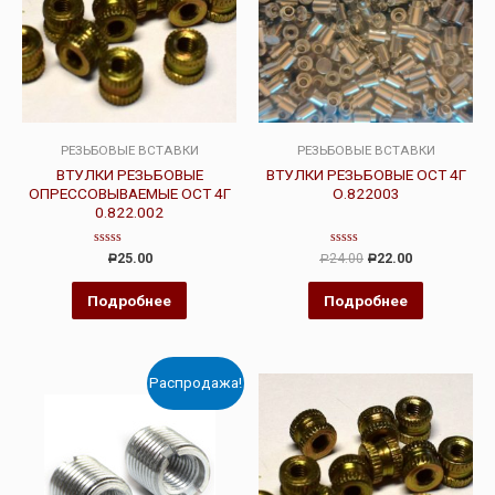
РЕЗЬБОВЫЕ ВСТАВКИ
РЕЗЬБОВЫЕ ВСТАВКИ
ВТУЛКИ РЕЗЬБОВЫЕ
ВТУЛКИ РЕЗЬБОВЫЕ ОСТ 4Г
ОПРЕССОВЫВАЕМЫЕ ОСТ 4Г
О.822003
0.822.002
Оценка
Оценка
25.00
24.00
22.00
Р
Р
Р
0
0
из
из
5
5
Подробнее
Подробнее
Распродажа!