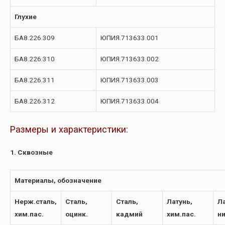
Глухие
БА8.226.309
ЮПИЯ.713633.001
БА8.226.310
ЮПИЯ.713633.002
БА8.226.311
ЮПИЯ.713633.003
БА8.226.312
ЮПИЯ.713633.004
Размеры и характеристики:
1. Сквозные
Материалы, обозначение
Нерж.сталь,
Сталь,
Сталь,
Латунь,
Ла
хим.пас.
оцинк.
кадмий
хим.пас.
н