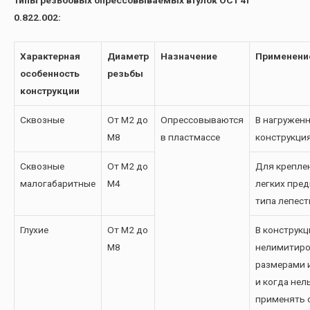
0.822.002:
Характерная
Диаметр
Назначение
Применени
особенность
резьбы
конструкции
Сквозные
От М2 до
Опрессовываются
В нагружен
М8
в пластмассе
конструкци
Сквозные
От М2 до
Для крепле
малогабаритные
М4
легких пре
типа лепест
Глухие
От М2 до
В конструкц
М8
нелимитир
размерами 
и когда нел
применять 