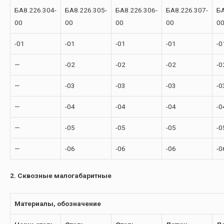
БА8.226.304-
БА8.226.305-
БА8.226.306-
БА8.226.307-
БА
00
00
00
00
0
-01
-01
-01
-01
-0
—
-02
-02
-02
-0
—
-03
-03
-03
-0
—
-04
-04
-04
-0
—
-05
-05
-05
-0
—
-06
-06
-06
-0
2. Сквозные малогабаритные
Материалы, обозначение