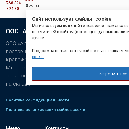
0
О
79.00
Р
и
ц
з
е
5
н
Сайт использует файлы "cookie"
к
а
Мы используем
cookie
. Это позволяет нам анали
0
ООО "Арматон"
посетителей с сайтом (с помощью данных аналити
и
з
лучше.
5
ООО «Арматон» является оптовым
Продолжая пользоваться сайтом вы соглашаетес
поставщиком заклёпок, промышленного
cookie
.
крепежа, станочной оснастки.
Мы располагаем широким ассортиментом
Разрешить все
товаров, постоянно присутствующих
на складе.
Политика конфиденциальности
Политика использования файлов cookie
Меню
Контакты