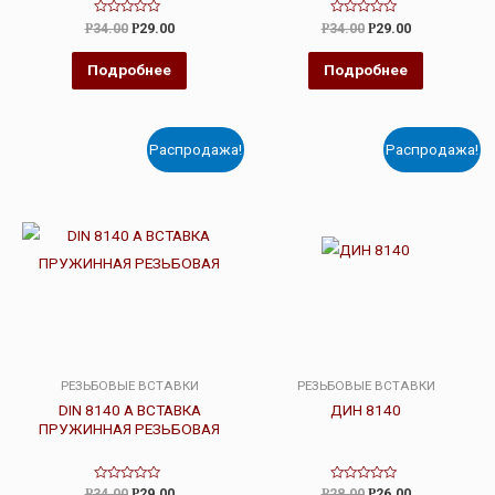
Оценка
Оценка
Р
34.00
Р
29.00
Р
34.00
Р
29.00
0
0
из
из
5
5
Подробнее
Подробнее
Распродажа!
Распродажа!
РЕЗЬБОВЫЕ ВСТАВКИ
РЕЗЬБОВЫЕ ВСТАВКИ
DIN 8140 A ВСТАВКА
ДИН 8140
ПРУЖИННАЯ РЕЗЬБОВАЯ
Оценка
Оценка
Р
34.00
Р
29.00
Р
28.00
Р
26.00