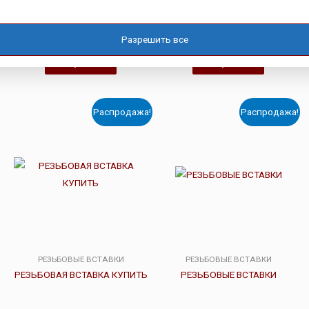
Оценка
Оценка
Р
35.00
Р
32.00
Р
34.00
Р
29.00
Разрешить все
0
0
из
из
5
5
Подробнее
Подробнее
Распродажа!
Распродажа!
РЕЗЬБОВЫЕ ВСТАВКИ
РЕЗЬБОВЫЕ ВСТАВКИ
РЕЗЬБОВАЯ ВСТАВКА КУПИТЬ
РЕЗЬБОВЫЕ ВСТАВКИ