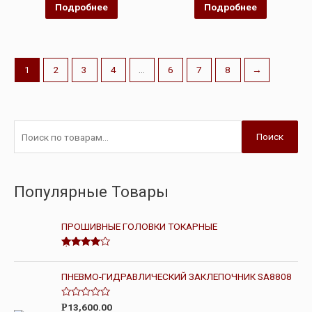
5
Подробнее
Подробнее
1
2
3
4
…
6
7
8
→
Поиск
Популярные Товары
ПРОШИВНЫЕ ГОЛОВКИ ТОКАРНЫЕ
Оценка
4.00
из 5
ПНЕВМО-ГИДРАВЛИЧЕСКИЙ ЗАКЛЕПОЧНИК SA8808
О
13,600.00
Р