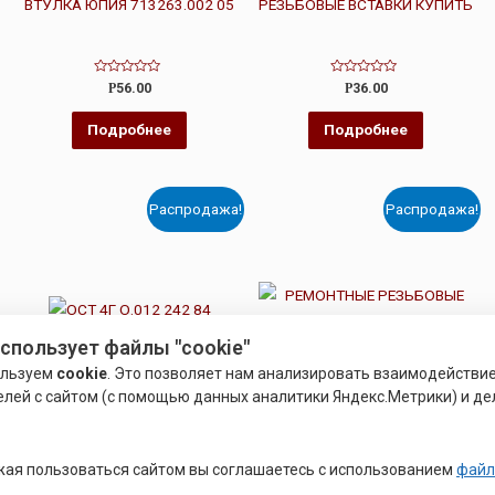
ВТУЛКА ЮПИЯ 713263.002 05
РЕЗЬБОВЫЕ ВСТАВКИ КУПИТЬ
Оценка
Оценка
Р
56.00
Р
36.00
0
0
из
из
5
5
Подробнее
Подробнее
Распродажа!
Распродажа!
использует файлы "cookie"
ользуем
cookie
. Это позволяет нам анализировать взаимодействи
елей с сайтом (с помощью данных аналитики Яндекс.Метрики) и де
РЕЗЬБОВЫЕ ВСТАВКИ
РЕЗЬБОВЫЕ ВСТАВКИ
ОСТ 4Г О.012 242 84
РЕМОНТНЫЕ РЕЗЬБОВЫЕ
ая пользоваться сайтом вы соглашаетесь с использованием
файл
ВСТАВКИ