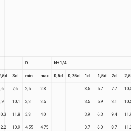
D
N±1/4
2,5d
3d
min
max
0,5d
0,75d
1d
1,5d
2d
2,
6,6
7,6
2,5
2,8
3,5
5,7
7,7
10,
8,9
10,1
3,3
3,5
3,5
5,9
8,1
10,
10,3
11,8
3,8
4,0
3,9
6,3
9,4
11,
12,2
13,9
4,55
4,75
3,7
6,3
8,7
11,