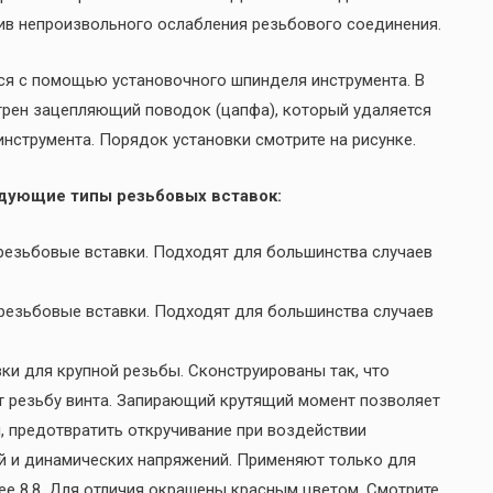
ив непроизвольного ослабления резьбового соединения.
тся с помощью установочного шпинделя инструмента. В
трен зацепляющий поводок (цапфа), который удаляется
нструмента. Порядок установки смотрите на рисунке.
едующие типы резьбовых вставок:
 резьбовые вставки. Подходят для большинства случаев
 резьбовые вставки. Подходят для большинства случаев
и для крупной резьбы. Сконструированы так, что
 резьбу винта. Запирающий крутящий момент позволяет
, предотвратить откручивание при воздействии
ий и динамических напряжений. Применяют только для
е 8.8. Для отличия окрашены красным цветом. Смотрите