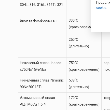
Продолж
ама
304L, 316, 316L, 316Ti, 321
cookie
.
Бронза фосфористая
300˚C
кад
(кратковременно)
пок
250˚C
(длительно)
Никелевый сплав Inconel
750˚C
сер
x750Nc15FeNba
(кратковременно)
пок
Никелевый сплав Nimonic
538˚C
90Nc20C18Ti
(длительно)
Алюминиевый сплав
170˚C
тве
AlZnMgCu 1,5 4
(кратковременно)