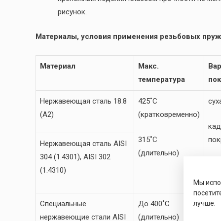
рисунок.
Материалы, условия применения резьбовых пруж
Материал
Макс.
Ва
температура
по
Нержавеющая сталь 18.8
425˚C
сух
(A2)
(кратковременно)
кад
315˚C
пок
Нержавеющая сталь AISI
(длительно)
304 (1.4301), AISI 302
сер
(1.4310)
пок
Мы исп
посетит
цин
Специальные
До 400˚C
лучше.
нержавеющие стали AISI
(длительно)