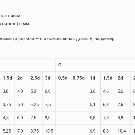
состоянии
 витков) в мм
иаметр резьбы — d и номинальная длина B, например
C
1,5d
2d
2,5d
3d
0,5d
0,75d
1d
1,5d
2d
3,0
4,0
5,0
6,0
3,6
4,6
5,6
3,75
5,0
6,25
7,5
5,1
6,3
7,6
4,5
6,0
7,5
9,0
5,8
7,3
8,8
5,25
7,0
8,75
10,5
6,9
8,6
10,4