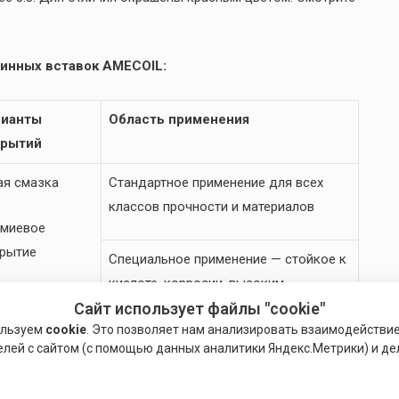
инных вставок AMECOIL:
рианты
Область применения
крытий
ая смазка
Стандартное применение для всех
классов прочности и материалов
миевое
рытие
Специальное применение — стойкое к
кислоте, коррозии, высоким
ебряное
температурам, немагнитным изделиям
Сайт использует файлы "cookie"
рытие
ользуем
cookie
. Это позволяет нам анализировать взаимодействи
елей с сайтом (с помощью данных аналитики Яндекс.Метрики) и де
кование