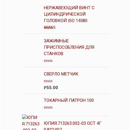
НЕРЖАВЕЮЩИЙ ВИНТ С
ЦИЛИНДРИЧЕСКОЙ
ГОЛОВКОЙ ISO 14580
Оценка
4.00
из 5
ЗАЖИМНЫЕ
ПРИСПОСОБЛЕНИЯ ДЛЯ
СТАНКОВ
О
ц
СВЕРЛО МЕТЧИК
е
н
к
О
55.00
Р
а
ц
0
е
и
н
ТОКАРНЫЙ ПАТРОН 100
з
к
5
а
0
О
и
ц
з
е
ЮПИЯ.713263.002-03 ОСТ 4Г
5
н
0.822.007