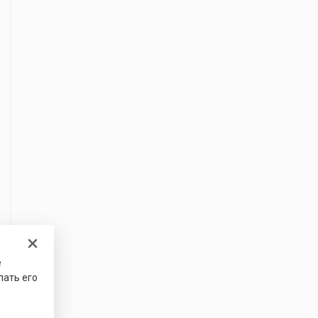
е
лать его