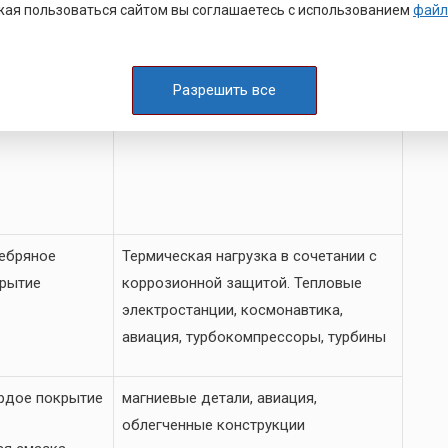
ая пользоваться сайтом вы соглашаетесь с использованием
файл
льгамирование
миевое
Детали из меди и ее сплавов
Разрешить все
рытие
ебряное
Термическая нагрузка в сочетании с
рытие
коррозионной защитой. Тепловые
электростанции, космонавтика,
авиация, турбокомпрессоры, турбины
рдое покрытие
магниевые детали, авиация,
облегченные конструкции