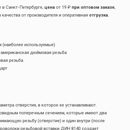
 в Санкт-Петербурге,
цена
от 19 ₽
при оптовом заказе
,
я качества от производителя и оперативная
отгрузка.
м (наиболее используемые)
я американская дюймовая резьба
овая резьба
дарт
метра отверстия, в которое ее устанавливают.
бовидным поперечным сечением, которые имеют два
нимающую резьбу (отверстие) и один внутри (после
проволоки резьбовой вставки ДИН 8140 создает