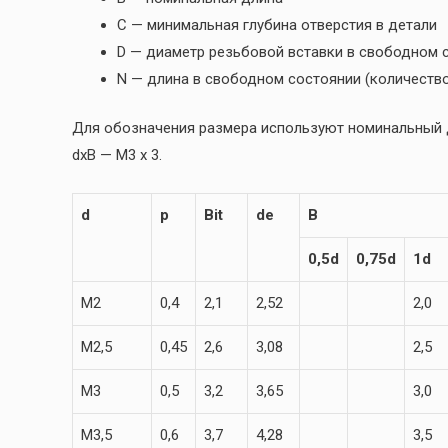
C — минимальная глубина отверстия в детали
D — диаметр резьбовой вставки в свободном 
N — длина в свободном состоянии (количество
Для обозначения размера используют номинальный д
dxB — M3 x 3.
d
p
Bit
de
B
0,5d
0,75d
1d
M2
0,4
2,1
2,52
2,0
M2,5
0,45
2,6
3,08
2,5
M3
0,5
3,2
3,65
3,0
M3,5
0,6
3,7
4,28
3,5