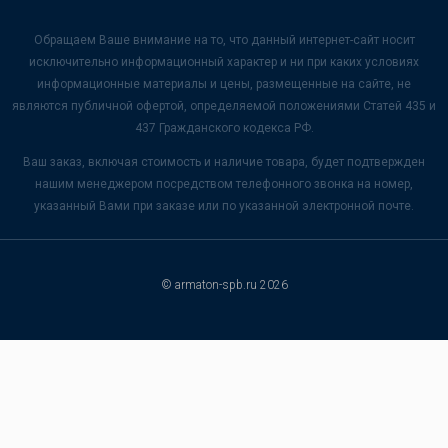
Обращаем Ваше внимание на то, что данный интернет-сайт носит
исключительно информационный характер и ни при каких условиях
информационные материалы и цены, размещенные на сайте, не
являются публичной офертой, определяемой положениями Статей 435 и
437 Гражданского кодекса РФ.
Ваш заказ, включая стоимость и наличие товара, будет подтвержден
нашим менеджером посредством телефонного звонка на номер,
указанный Вами при заказе или по указанной электронной почте.
© armaton-spb.ru 2026