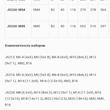
J5224-MS4
КМ4
82
40
116
270
278
264
J5224-MS5
КМ5
82
40
116
302
310
297
Комплектность наборов:
J5212: М3-4 (4х3), М5 (5х3.8), М6-8 (6х5), М10 (8х6,3), М12
(9х7.1), КМ2, В16
J5216: М3-4 (4х3), М5 (5х3.8), М6-8 (6х5), М10 (8х6,3), М12
(9х7.1), М14 (11.2х9), М16 (12.5х10), КМ2, В16
J5224: М8 (6.3х5), М10 (8х6.3), М12 (9х7.1), М14 (11.2х9), М16
(12.5х10), М18 (14х11.2), М22 (16х12.5), М24 (18×14), КМ2, КМ3,
В16