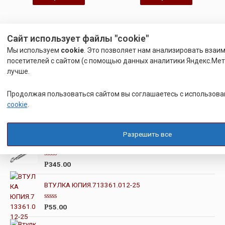
Сайт использует файлы "cookie"
Мы используем
cookie
. Это позволяет нам анализировать взаи
посетителей с сайтом (с помощью данных аналитики Яндекс.Метр
лучше.
Поиск
Продолжая пользоваться сайтом вы соглашаетесь с использов
cookie
.
ПопулярныеТовары
Разрешить все
ТАЛРЕП DIN 1480 КРЮК КРЮК М10
О
345.00
Р
ц
е
н
ВТУЛКА ЮПИЯ.713361.012-25
к
а
0
О
55.00
Р
и
ц
з
е
5