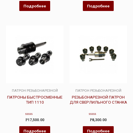
из
из
5
5
Подробнее
Подробнее
ПАТРОН РЕЗЬБОНАРЕЗНОЙ
ПАТРОН РЕЗЬБОНАРЕЗНОЙ
ПАТРОНЫ БЫСТРОСМЕННЫЕ
РЕЗЬБОНАРЕЗНОЙ ПАТРОН
ТИП 1110
ДЛЯ СВЕРЛИЛЬНОГО СТАНКА
Оценка
Оценка
Р
17,500.00
Р
8,300.00
0
0
из
из
5
5
Подробнее
Подробнее