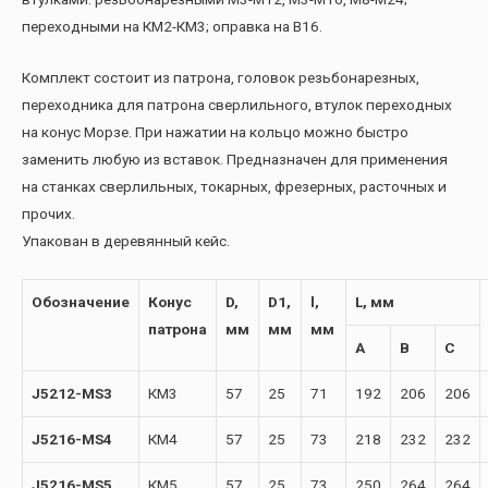
переходными на КМ2-КМ3; оправка на B16.
Комплект состоит из патрона, головок резьбонарезных,
переходника для патрона сверлильного, втулок переходных
на конус Морзе. При нажатии на кольцо можно быстро
заменить любую из вставок. Предназначен для применения
на станках сверлильных, токарных, фрезерных, расточных и
прочих.
Упакован в деревянный кейс.
Обозначение
Конус
D,
D1,
l,
L, мм
патрона
мм
мм
мм
A
B
C
J5212-MS3
КМ3
57
25
71
192
206
206
J5216-MS4
КМ4
57
25
73
218
232
232
J5216-MS5
КМ5
57
25
73
250
264
264