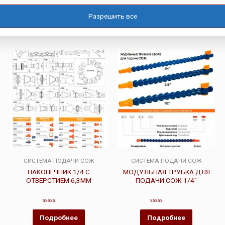
Оценка
Оценка
0
0
Разрешить все
Подробнее
Подробнее
из
из
5
5
СИСТЕМА ПОДАЧИ СОЖ
СИСТЕМА ПОДАЧИ СОЖ
НАКОНЕЧНИК 1/4 С
МОДУЛЬНАЯ ТРУБКА ДЛЯ
ОТВЕРСТИЕМ 6,3ММ
ПОДАЧИ СОЖ 1/4″
Оценка
Оценка
0
0
Подробнее
Подробнее
из
из