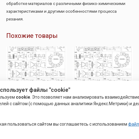
обработке материалов с различными физико-химическими
характеристиками и другими особенностями процесса
резания.
Похожие товары
использует файлы "cookie"
ользуем
cookie
. Это позволяет нам анализировать взаимодействи
елей с сайтом (с помощью данных аналитики Яндекс.Метрики) и де
СИСТЕМА ПОДАЧИ СОЖ
СИСТЕМА ПОДАЧИ СОЖ
НАКОНЕЧНИК 1-1/4 С
НАКОНЕЧНИК 1-1/4 С
ая пользоваться сайтом вы соглашаетесь с использованием
файл
ПЛОСКИМ РАСТРУБОМ 32ММ
РАСТРУБОМ 30ММ