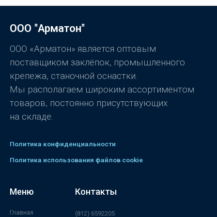
н
к
а
0
ООО "Арматон"
и
з
5
ООО «Арматон» является оптовым
поставщиком заклёпок, промышленного
крепежа, станочной оснастки.
Мы располагаем широким ассортиментом
товаров, постоянно присутствующих
на складе.
Политика конфиденциальности
Политика использования файлов cookie
Меню
Контакты
Главная
(812) 6592205