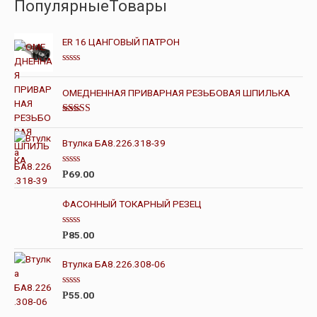
ПопулярныеТовары
ER 16 ЦАНГОВЫЙ ПАТРОН
О
ц
е
ОМЕДНЕННАЯ ПРИВАРНАЯ РЕЗЬБОВАЯ ШПИЛЬКА
н
к
а
Оценка
0
4.00
из 5
и
Втулка БА8.226.318-39
з
5
О
69.00
Р
ц
е
н
ФАСОННЫЙ ТОКАРНЫЙ РЕЗЕЦ
к
а
0
О
85.00
Р
и
ц
з
е
5
н
Втулка БА8.226.308-06
к
а
0
О
55.00
Р
и
ц
з
е
5