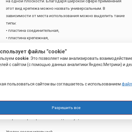
на одной плоскости. Благодаря широкой сфере применения
этот вид крепежа можно назвать универсальным. В
зависимости от места использования можно выделить такие
типы:
• пластина соединительная,
• пластина крепежная,
• пластина оконная.
использует файлы "cookie"
ользуем
cookie
. Это позволяет нам анализировать взаимодействи
Перфорированные опоры.
елей с сайтом (с помощью данных аналитики Яндекс.Метрики) и де
Этот тип крепежа применяется, если нужно закрепить в
конструкции элементы с несущей нагрузкой. Делается это с
помощью специальной опоры бруса или опоры балки.
ая пользоваться сайтом вы соглашаетесь с использованием
файл
Выделяются два типа креплений:
• Первая — это открытая опора бруса, где несущий элемент
крепится с обеих сторон.
Разрешить все
• Вторая – это закрытая опора бруса, где крепление создает
закрытое пространство позади несущего элемента.
Уголок соединительный.