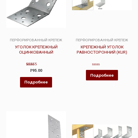
ПЕРФОРИРОВАННЫЙ КРЕПЕЖ
ПЕРФОРИРОВАННЫЙ КРЕПЕЖ
УГОЛОК КРЕПЕЖНЫЙ
КРЕПЕЖНЫЙ УГОЛОК
ОЦИНКОВАННЫЙ
РАВНОСТОРОННИЙ (KUR)
Оценка
Оценка
Р
95.00
4.00
0
Подробнее
из 5
из
5
Подробнее