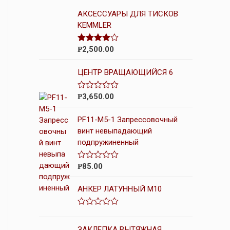
АКСЕССУАРЫ ДЛЯ ТИСКОВ
KEMMLER
2,500.00
Оценка
Р
4.33
из 5
ЦЕНТР ВРАЩАЮЩИЙСЯ 6
3,650.00
О
Р
ц
е
PF11-M5-1 Запрессовочный
н
к
винт невыпадающий
а
подпружиненный
0
и
з
5
85.00
О
Р
ц
е
АНКЕР ЛАТУННЫЙ М10
н
к
а
0
О
и
ц
з
е
ЗАКЛЕПКА ВЫТЯЖНАЯ