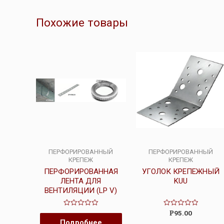
Похожие товары
ПЕРФОРИРОВАННЫЙ
ПЕРФОРИРОВАННЫЙ
КРЕПЕЖ
КРЕПЕЖ
ПЕРФОРИРОВАННАЯ
УГОЛОК КРЕПЕЖНЫЙ
ЛЕНТА ДЛЯ
KUU
ВЕНТИЛЯЦИИ (LP V)
Оценка
Оценка
95.00
Р
0
0
Подробнее
из
из