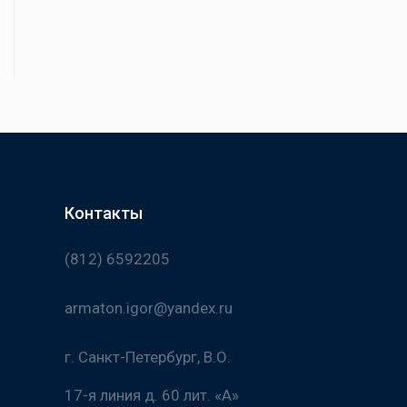
Контакты
(812) 6592205
armaton.igor@yandex.ru
г. Санкт-Петербург, В.О.
17-я линия д. 60 лит. «А»