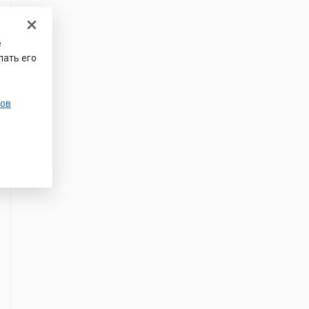
е
лать его
ов