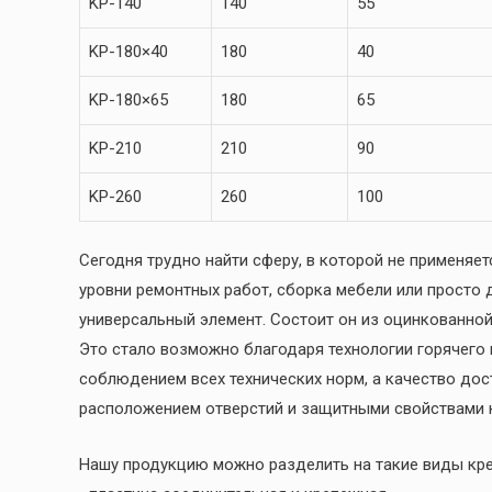
KP-140
140
55
KP-180×40
180
40
KP-180×65
180
65
KP-210
210
90
KP-260
260
100
Сегодня трудно найти сферу, в которой не применяе
уровни ремонтных работ, сборка мебели или просто 
универсальный элемент. Состоит он из оцинкованно
Это стало возможно благодаря технологии горячего 
соблюдением всех технических норм, а качество дос
расположением отверстий и защитными свойствами 
Нашу продукцию можно разделить на такие виды кр