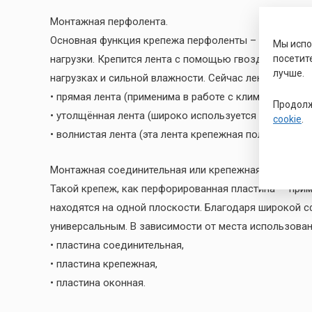
Монтажная перфолента.
Основная функция крепежа перфоленты – зафиксиров
Мы исп
посетит
нагрузки. Крепится лента с помощью гвоздей или об
лучше.
нагрузках и сильной влажности. Сейчас лента перфор
• прямая лента (применима в работе с климатически
Продолж
• утолщённая лента (широко используется в креплени
cookie
.
• волнистая лента (эта лента крепежная получила ш
Монтажная соединительная или крепежная пластина.
Такой крепеж, как перфорированная пластина — прим
находятся на одной плоскости. Благодаря широкой 
универсальным. В зависимости от места использова
• пластина соединительная,
• пластина крепежная,
• пластина оконная.