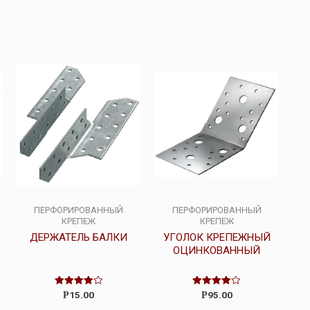
ПЕРФОРИРОВАННЫЙ
ПЕРФОРИРОВАННЫЙ
КРЕПЕЖ
КРЕПЕЖ
ДЕРЖАТЕЛЬ БАЛКИ
УГОЛОК КРЕПЕЖНЫЙ
ОЦИНКОВАННЫЙ
Оценка
Оценка
15.00
95.00
Р
Р
4.00
4.00
из 5
из 5