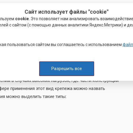
Сайт использует файлы "cookie"
ать детали, которые не рассчитаны на сильные
ользуем
cookie
. Это позволяет нам анализировать взаимодействи
елей с сайтом (с помощью данных аналитики Яндекс.Метрики) и де
ычных шурупов и широко применяется при температурных
ированная делится на такие виды:
м оборудованием и сантехникой)
ая пользоваться сайтом вы соглашаетесь с использованием
файл
ях средней нагрузки)
ирокое применение в вентиляционных конструкциях)
Разрешить все
еним в случаях высоких нагрузок, где части конструкции
сфере применения этот вид крепежа можно назвать
ния можно выделить такие типы: