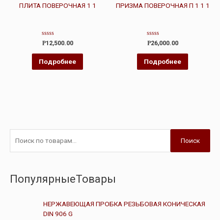
ПЛИТА ПОВЕРОЧНАЯ 1 1
ПРИЗМА ПОВЕРОЧНАЯ П 1 1 1
Оценка
Оценка
Р
12,500.00
Р
26,000.00
0
0
из
из
5
5
Подробнее
Подробнее
Поиск
ПопулярныеТовары
НЕРЖАВЕЮЩАЯ ПРОБКА РЕЗЬБОВАЯ КОНИЧЕСКАЯ
DIN 906 G