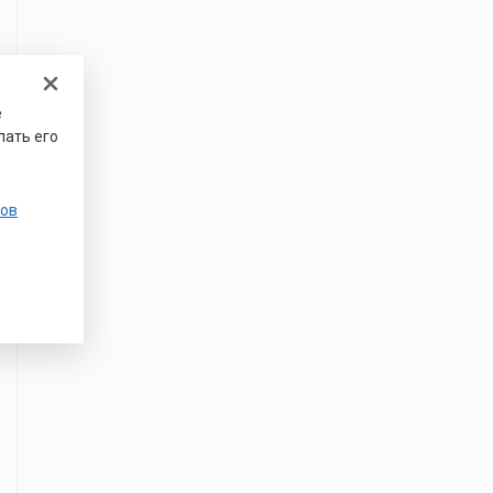
е
лать его
ов