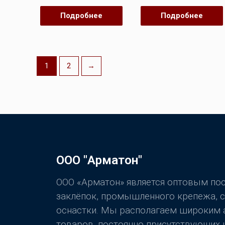
из
из
5
5
Подробнее
Подробнее
1
2
→
ООО "Арматон"
ООО «Арматон» является оптовым п
заклёпок, промышленного крепежа, 
оснастки. Мы располагаем широким
товаров, постоянно присутствующих н