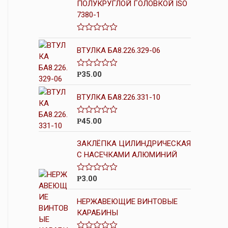
ПОЛУКРУГЛОЙ ГОЛОВКОЙ ISO
7380-1
О
ц
ВТУЛКА БА8.226.329-06
е
н
к
35.00
О
Р
а
ц
0
е
и
ВТУЛКА БА8.226.331-10
н
з
к
5
а
0
45.00
О
Р
и
ц
з
е
5
ЗАКЛЁПКА ЦИЛИНДРИЧЕСКАЯ
н
к
С НАСЕЧКАМИ АЛЮМИНИЙ
а
0
и
3.00
О
Р
з
ц
5
е
НЕРЖАВЕЮЩИЕ ВИНТОВЫЕ
н
к
КАРАБИНЫ
а
0