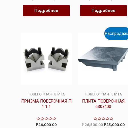
0
0
из
из
5
5
Подробнее
Подробнее
Распродаж
ПОВЕРОЧНАЯ ПЛИТА
ПОВЕРОЧНАЯ ПЛИТА
ПРИЗМА ПОВЕРОЧНАЯ П
ПЛИТА ПОВЕРОЧНАЯ
1 1 1
630х400
Оценка
Оценка
26,000.00
26,500.00
25,000.00
Р
Р
Р
0
0