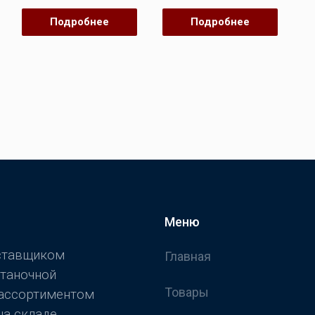
из
из
5
5
Подробнее
Подробнее
Меню
оставщиком
Главная
станочной
Товары
 ассортиментом
а складе.