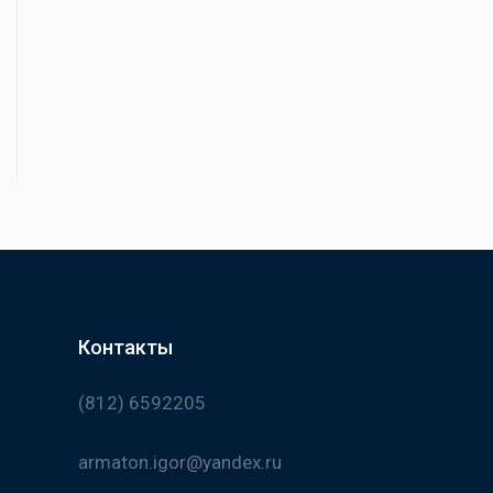
Контакты
(812) 6592205
armaton.igor@yandex.ru