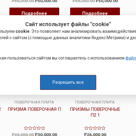
56,000.00
50,000.00
56,000.00
50,000.00
Р
Р
Р
Р
0
0
из
из
5
5
Подробнее
Подробнее
Сайт использует файлы "cookie"
ользуем
cookie
. Это позволяет нам анализировать взаимодействи
а!
Распродажа!
елей с сайтом (с помощью данных аналитики Яндекс.Метрики) и де
ая пользоваться сайтом вы соглашаетесь с использованием
файл
Разрешить все
ПОВЕРОЧНАЯ ПЛИТА
ПОВЕРОЧНАЯ ПЛИТА
2
ПРИЗМА ПОВЕРОЧНАЯ П
ПРИЗМЫ ПОВЕРОЧНЫЕ
П2 1
Оценка
Оценка
36,000.00
30,000.00
26,000.00
Р
Р
Р